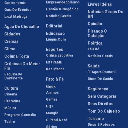
Empreendedorismo
Gastronomia
Livres Idéias
Gestão & Negócios
Guia De Eventos
Notícias Gerais Do
Notícias Gerais
RN
Liszt Madruga
Opinião
Editorial
Água De Chocalho
Pirando O
Educação
Cidades
Cabeção
Língua.com
Ciência
Política
Clima
Esportes
Fala Rô
Crítica Esportiva
Coluna Torta
Notícias Gerais
EXTREME
Crônicas Do Meio-
Saúde
Fio
Resultados
'E Agora Doutor?'
Esquina Do
Continente
Fato & Fé
Dicas De Saúde
Geek
Cultura
Segurança
Animes
Cinema
Sem Categoria
Games
Literatura
Seus Direitos
HQs
Música
Tom Do Cajueiro
Mangás
Programa Conexão
Turismo
O Papai Nerd
Teatro
Dicas E Roteiros
Séries