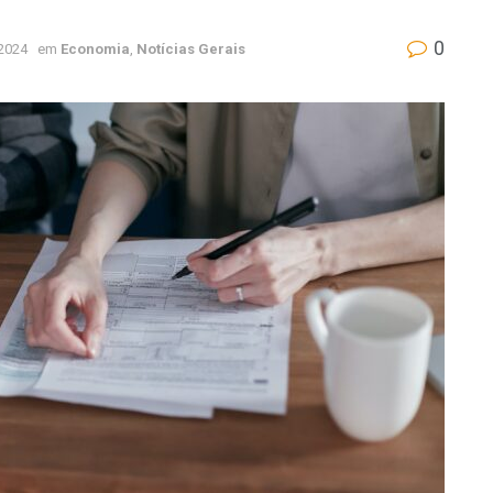
0
2024
em
Economia
,
Notícias Gerais