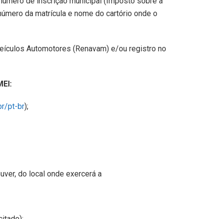
número de inscrição municipal (Imposto sobre a
 número da matrícula e
nome do cartório onde o
Veículos Automotores (Renavam) e/ou registro no
EI:
r/pt-br
);
ver, do local onde exercerá a
citado);