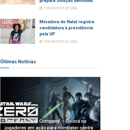
prepara solução definitiva
7 DE AGOSTO DE 2026
Moradora de Natal registra
candidatura à presidência
pela UP
7 DE AGOSTO DE 2026
Últimas Notícias
‘Star Wars Zero Company’ – Coloca os
jogadores em ação para combater contra