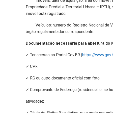
· Imóveis: data de aquisição, área do imóvel, 
Propriedade Predial e Territorial Urbana – IPTU),
imóvel está registrado;
· Veículos: número do
Registro Nacional de 
órgão regulamentador
correspondente.
Documentação necessária para abertura do M
✓ Ter acesso ao Portal Gov.BR (
https://www.gov.b
✓ CPF;
✓ RG ou outro documento oficial com foto;
✓ Comprovante de Endereço (residencial e, se hou
atividade);
✓ Título de Eleitor (facultativo, mas pode ser soli