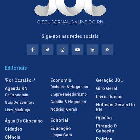
Siga-nos nas redes sociais
Editoriais
'Por Ocasião…'
Economia
Geração JOL
Dinheiro & Negócios
Agenda RN
Giro Geral
Empreendedorismo
Gastronomia
Livres Idéias
Gestão & Negócios
Guia De Eventos
Notícias Gerais Do
Notícias Gerais
RN
Liszt Madruga
Opinião
Editorial
Água De Chocalho
Pirando O
Educação
Cidades
Cabeção
Língua.com
Ciência
Política