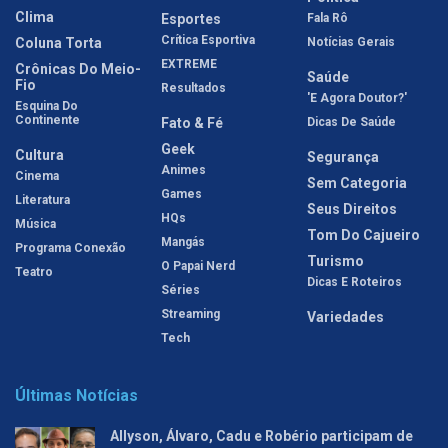
Clima
Esportes
Fala Rô
Crítica Esportiva
Coluna Torta
Notícias Gerais
EXTREME
Crônicas Do Meio-
Saúde
Fio
Resultados
'E Agora Doutor?'
Esquina Do
Continente
Fato & Fé
Dicas De Saúde
Geek
Cultura
Segurança
Animes
Cinema
Sem Categoria
Games
Literatura
Seus Direitos
HQs
Música
Tom Do Cajueiro
Mangás
Programa Conexão
Turismo
O Papai Nerd
Teatro
Dicas E Roteiros
Séries
Streaming
Variedades
Tech
Últimas Notícias
Allyson, Álvaro, Cadu e Robério participam de