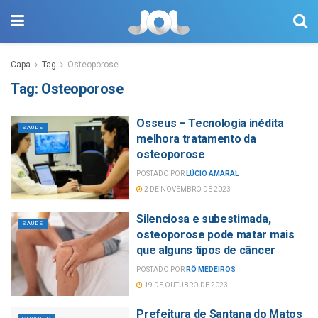
Capa
Tag
Osteoporose
Tag:
Osteoporose
Osseus – Tecnologia inédita
SAÚDE
melhora tratamento da
osteoporose
POSTADO POR
LÚCIO AMARAL
2 DE NOVEMBRO DE 2023
Silenciosa e subestimada,
SAÚDE
osteoporose pode matar mais
que alguns tipos de câncer​
POSTADO POR
RÔ MEDEIROS
19 DE OUTUBRO DE 2023
Prefeitura de Santana do Matos