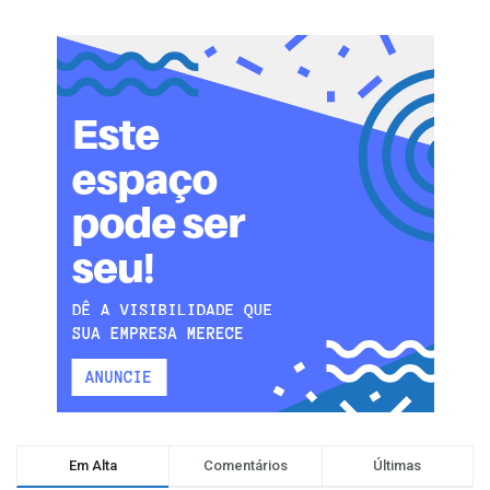
Em Alta
Comentários
Últimas