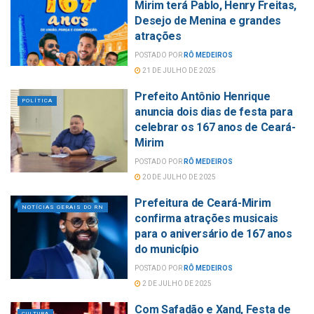
Mirim terá Pablo, Henry Freitas,
Desejo de Menina e grandes
atrações
POSTADO POR
RÔ MEDEIROS
21 DE JULHO DE 2025
Prefeito Antônio Henrique
POLÍTICA
anuncia dois dias de festa para
celebrar os 167 anos de Ceará-
Mirim
POSTADO POR
RÔ MEDEIROS
20 DE JULHO DE 2025
Prefeitura de Ceará-Mirim
NOTÍCIAS GERAIS DO RN
confirma atrações musicais
para o aniversário de 167 anos
do município
POSTADO POR
RÔ MEDEIROS
2 DE JULHO DE 2025
Com Safadão e Xand, Festa de
CULTURA