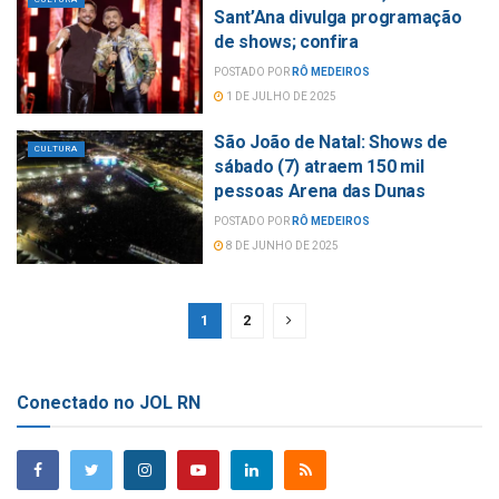
Sant’Ana divulga programação
de shows; confira
POSTADO POR
RÔ MEDEIROS
1 DE JULHO DE 2025
São João de Natal: Shows de
CULTURA
sábado (7) atraem 150 mil
pessoas Arena das Dunas
POSTADO POR
RÔ MEDEIROS
8 DE JUNHO DE 2025
1
2
Conectado no JOL RN