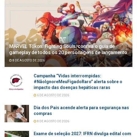
MARVEL Tōkon: Fighting Souls: confira o guia de
gameplay de todos os 20 personagens de lançamento
8 DE AGOSTO DE 2026
Campanha “Vidas interrompidas:
#NãoIgnoreMeuFígadoRaro” alerta sobre o
impacto das doenças hepáticas raras
6 DE AGOSTO DE 2026
Dia dos Pais acende alerta para segurança nas
compras
8 DE AGOSTO DE 2026
Exame de seleção 2027: IFRN divulga edital com