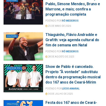
CULTURA
Pablo, Simone Mendes, Bruno e
Marrone, e mais; confira a
programação completa
POSTADO POR
RÔ MEDEIROS
25 DE MAIO DE 2026
Thiaguinho, Flávio Andradde e
CULTURA
Grafith: veja agenda cultural do
fim de semana em Natal
POSTADO POR
RÔ MEDEIROS
28 DE AGOSTO DE 2025
Show de Pablo é cancelado.
AGENDA RN
Projeto “À vontade” substituiu
dentro da programação musical
dos 167 anos de Ceará-Mirim
POSTADO POR
LÚCIO AMARAL
30 DE JULHO DE 2025
Festa dos 167 anos de Ceará-
POLÍTICA