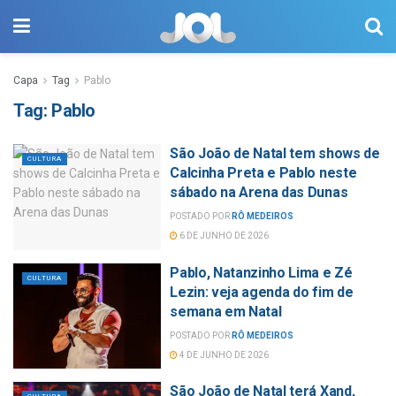
Capa
Tag
Pablo
Tag:
Pablo
São João de Natal tem shows de
CULTURA
Calcinha Preta e Pablo neste
sábado na Arena das Dunas
POSTADO POR
RÔ MEDEIROS
6 DE JUNHO DE 2026
Pablo, Natanzinho Lima e Zé
CULTURA
Lezin: veja agenda do fim de
semana em Natal
POSTADO POR
RÔ MEDEIROS
4 DE JUNHO DE 2026
São João de Natal terá Xand,