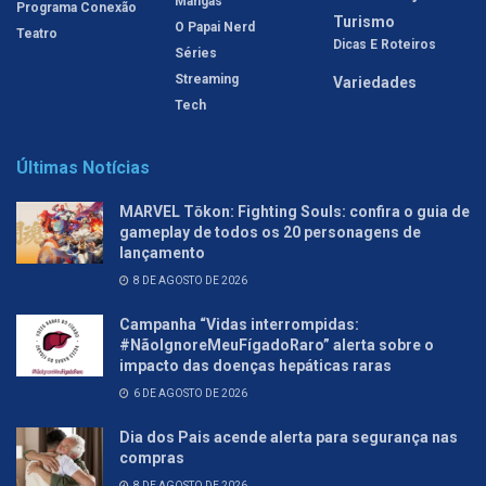
Mangás
Programa Conexão
Turismo
O Papai Nerd
Teatro
Dicas E Roteiros
Séries
Streaming
Variedades
Tech
Últimas Notícias
MARVEL Tōkon: Fighting Souls: confira o guia de
gameplay de todos os 20 personagens de
lançamento
8 DE AGOSTO DE 2026
Campanha “Vidas interrompidas:
#NãoIgnoreMeuFígadoRaro” alerta sobre o
impacto das doenças hepáticas raras
6 DE AGOSTO DE 2026
Dia dos Pais acende alerta para segurança nas
compras
8 DE AGOSTO DE 2026