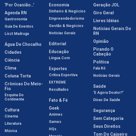
'Por Ocasião…'
Economia
Geração JOL
Dinheiro & Negócios
Agenda RN
Giro Geral
Empreendedorismo
Gastronomia
Livres Idéias
Gestão & Negócios
Guia De Eventos
Notícias Gerais Do
Notícias Gerais
RN
Liszt Madruga
Opinião
Editorial
Água De Chocalho
Pirando O
Educação
Cidades
Cabeção
Língua.com
Ciência
Política
Clima
Esportes
Fala Rô
Crítica Esportiva
Coluna Torta
Notícias Gerais
EXTREME
Crônicas Do Meio-
Saúde
Fio
Resultados
'E Agora Doutor?'
Esquina Do
Continente
Fato & Fé
Dicas De Saúde
Geek
Cultura
Segurança
Animes
Cinema
Sem Categoria
Games
Literatura
Seus Direitos
HQs
Música
Tom Do Cajueiro