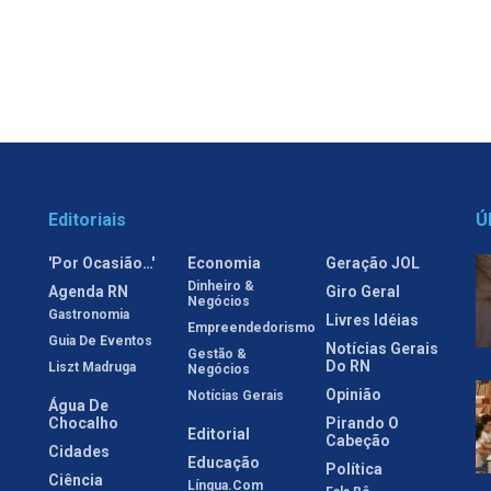
Editoriais
Ú
'Por Ocasião…'
Economia
Geração JOL
Dinheiro &
Agenda RN
Giro Geral
Negócios
Gastronomia
Livres Idéias
Empreendedorismo
Guia De Eventos
Notícias Gerais
Gestão &
Do RN
Liszt Madruga
Negócios
Opinião
Notícias Gerais
Água De
Chocalho
Pirando O
Editorial
Cabeção
Cidades
Educação
Política
Ciência
Língua.com