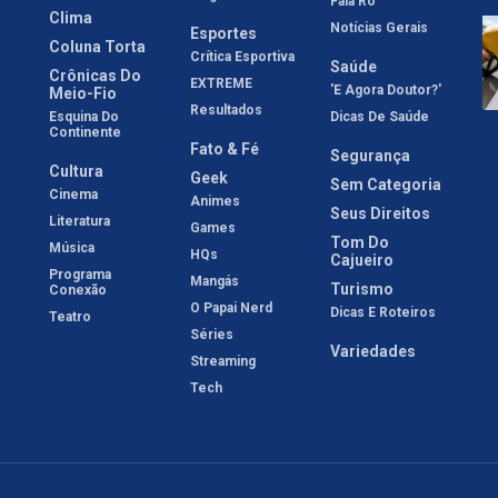
Fala Rô
Clima
Notícias Gerais
Esportes
Coluna Torta
Crítica Esportiva
Saúde
Crônicas Do
EXTREME
'E Agora Doutor?'
Meio-Fio
Resultados
Esquina Do
Dicas De Saúde
Continente
Fato & Fé
Segurança
Cultura
Geek
Sem Categoria
Cinema
Animes
Seus Direitos
Literatura
Games
Tom Do
Música
HQs
Cajueiro
Programa
Mangás
Turismo
Conexão
O Papai Nerd
Dicas E Roteiros
Teatro
Séries
Variedades
Streaming
Tech