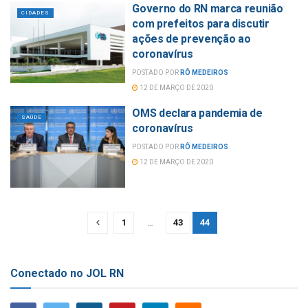
Governo do RN marca reunião
CIDADES
com prefeitos para discutir
ações de prevenção ao
coronavírus
POSTADO POR
RÔ MEDEIROS
12 DE MARÇO DE 2020
OMS declara pandemia de
SAÚDE
coronavírus
POSTADO POR
RÔ MEDEIROS
12 DE MARÇO DE 2020
1
…
43
44
Conectado no JOL RN