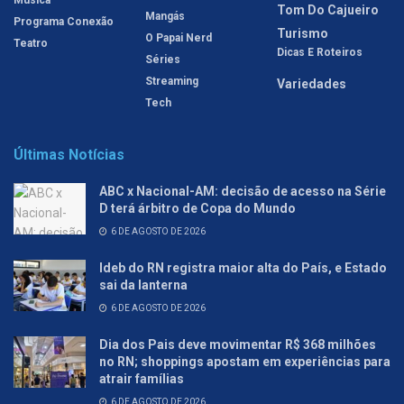
Música
Tom Do Cajueiro
Mangás
Programa Conexão
Turismo
O Papai Nerd
Teatro
Dicas E Roteiros
Séries
Streaming
Variedades
Tech
Últimas Notícias
ABC x Nacional-AM: decisão de acesso na Série
D terá árbitro de Copa do Mundo
6 DE AGOSTO DE 2026
Ideb do RN registra maior alta do País, e Estado
sai da lanterna
6 DE AGOSTO DE 2026
Dia dos Pais deve movimentar R$ 368 milhões
no RN; shoppings apostam em experiências para
atrair famílias
6 DE AGOSTO DE 2026