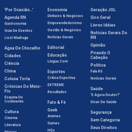
'Por Ocasião…'
Economia
Geração JOL
Dinheiro & Negócios
Agenda RN
Giro Geral
Empreendedorismo
Gastronomia
Livres Idéias
Gestão & Negócios
Guia De Eventos
Notícias Gerais Do
Notícias Gerais
RN
Liszt Madruga
Opinião
Editorial
Água De Chocalho
Pirando O
Educação
Cidades
Cabeção
Língua.com
Ciência
Política
Clima
Esportes
Fala Rô
Crítica Esportiva
Coluna Torta
Notícias Gerais
EXTREME
Crônicas Do Meio-
Saúde
Fio
Resultados
'E Agora Doutor?'
Esquina Do
Continente
Fato & Fé
Dicas De Saúde
Geek
Cultura
Segurança
Animes
Cinema
Sem Categoria
Games
Literatura
Seus Direitos
HQs