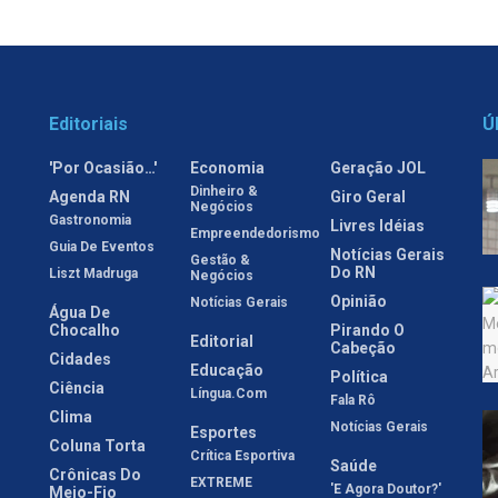
Editoriais
Ú
'Por Ocasião…'
Economia
Geração JOL
Dinheiro &
Agenda RN
Giro Geral
Negócios
Gastronomia
Livres Idéias
Empreendedorismo
Guia De Eventos
Notícias Gerais
Gestão &
Do RN
Liszt Madruga
Negócios
Opinião
Notícias Gerais
Água De
Chocalho
Pirando O
Editorial
Cabeção
Cidades
Educação
Política
Ciência
Língua.com
Fala Rô
Clima
Notícias Gerais
Esportes
Coluna Torta
Crítica Esportiva
Saúde
Crônicas Do
EXTREME
'E Agora Doutor?'
Meio-Fio