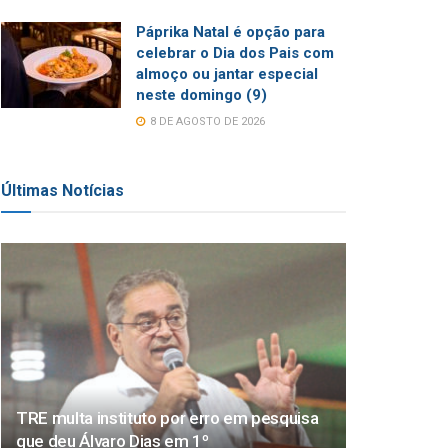
Páprika Natal é opção para
celebrar o Dia dos Pais com
almoço ou jantar especial
neste domingo (9)
8 DE AGOSTO DE 2026
Últimas Notícias
TRE multa instituto por erro em pesquisa
que deu Álvaro Dias em 1º