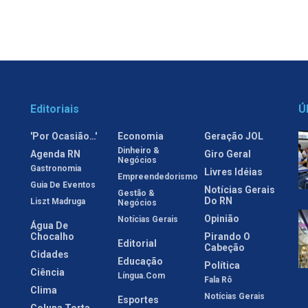
Editoriais
Ú
'Por Ocasião…'
Economia
Geração JOL
Dinheiro &
Agenda RN
Giro Geral
Negócios
Gastronomia
Livres Idéias
Empreendedorismo
Guia De Eventos
Notícias Gerais
Gestão &
Do RN
Liszt Madruga
Negócios
Opinião
Notícias Gerais
Água De
Chocalho
Pirando O
Editorial
Cabeção
Cidades
Educação
Política
Ciência
Língua.com
Fala Rô
Clima
Notícias Gerais
Esportes
Coluna Torta