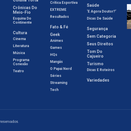
Crítica Esportiva
Saúde
Crônicas Do
EXTREME
'E Agora Doutor?'
Meio-Fio
Resultados
Esquina Do
Dicas De Saúde
Continente
Fato & Fé
Segurança
Cultura
Geek
Sem Categoria
Cinema
Animes
Seus Direitos
Literatura
Games
Tom Do
Música
HQs
Cajueiro
Programa
Mangás
Turismo
Conexão
O Papai Nerd
Dicas E Roteiros
Teatro
Séries
Variedades
Streaming
Tech
 reservados.