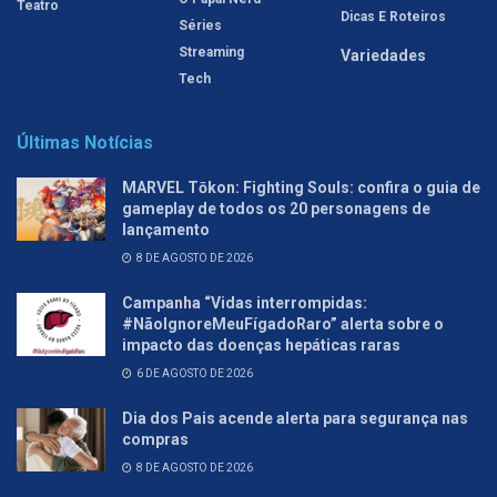
Teatro
Dicas E Roteiros
Séries
Streaming
Variedades
Tech
Últimas Notícias
MARVEL Tōkon: Fighting Souls: confira o guia de
gameplay de todos os 20 personagens de
lançamento
8 DE AGOSTO DE 2026
Campanha “Vidas interrompidas:
#NãoIgnoreMeuFígadoRaro” alerta sobre o
impacto das doenças hepáticas raras
6 DE AGOSTO DE 2026
Dia dos Pais acende alerta para segurança nas
compras
8 DE AGOSTO DE 2026