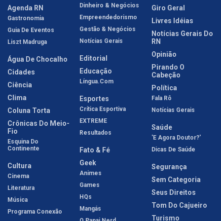
Dinheiro & Negócios
Agenda RN
Giro Geral
Empreendedorismo
Gastronomia
Livres Idéias
Gestão & Negócios
Guia De Eventos
Notícias Gerais Do
Notícias Gerais
RN
Liszt Madruga
Opinião
Editorial
Água De Chocalho
Pirando O
Educação
Cidades
Cabeção
Língua.com
Ciência
Política
Clima
Esportes
Fala Rô
Crítica Esportiva
Coluna Torta
Notícias Gerais
EXTREME
Crônicas Do Meio-
Saúde
Fio
Resultados
'E Agora Doutor?'
Esquina Do
Continente
Fato & Fé
Dicas De Saúde
Geek
Cultura
Segurança
Animes
Cinema
Sem Categoria
Games
Literatura
Seus Direitos
HQs
Música
Tom Do Cajueiro
Mangás
Programa Conexão
Turismo
O Papai Nerd