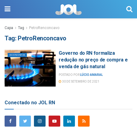
Capa
Tag
PetroRenconcavo
Tag:
PetroRenconcavo
Governo do RN formaliza
ECONOMIA
redução no preço de compra e
venda de gás natural
POSTADO POR
LÚCIO AMARAL
30 DE SETEMBRO DE 2021
Conectado no JOL RN