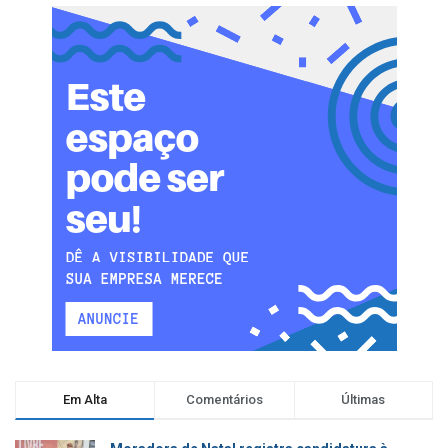
Em Alta
Comentários
Últimas