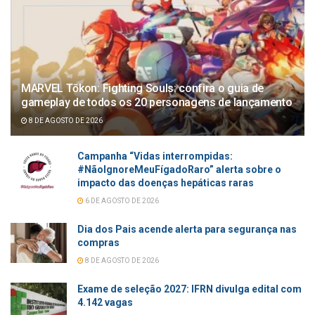
MARVEL Tōkon: Fighting Souls: confira o guia de
gameplay de todos os 20 personagens de lançamento
8 DE AGOSTO DE 2026
Campanha “Vidas interrompidas:
#NãoIgnoreMeuFígadoRaro” alerta sobre o
impacto das doenças hepáticas raras
6 DE AGOSTO DE 2026
Dia dos Pais acende alerta para segurança nas
compras
8 DE AGOSTO DE 2026
Exame de seleção 2027: IFRN divulga edital com
4.142 vagas