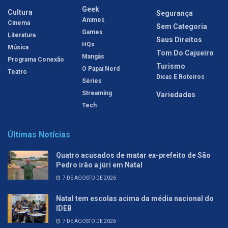
Geek
Cultura
Segurança
Animes
Cinema
Sem Categoria
Games
Literatura
Seus Direitos
HQs
Música
Tom Do Cajueiro
Mangás
Programa Conexão
Turismo
O Papai Nerd
Teatro
Dicas E Roteiros
Séries
Streaming
Variedades
Tech
Últimas Notícias
Quatro acusados de matar ex-prefeito de São
Pedro irão a júri em Natal
7 DE AGOSTO DE 2026
Natal tem escolas acima da média nacional do
IDEB
7 DE AGOSTO DE 2026