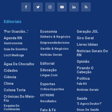
Editoriais
'Por Ocasião…'
Economia
Geração JOL
Dinheiro & Negócios
Agenda RN
Giro Geral
Empreendedorismo
Gastronomia
Livres Idéias
Gestão & Negócios
Guia De Eventos
Notícias Gerais Do
Notícias Gerais
RN
Liszt Madruga
Opinião
Editorial
Água De Chocalho
Pirando O
Educação
Cidades
Cabeção
Língua.com
Ciência
Política
Clima
Esportes
Fala Rô
Crítica Esportiva
Coluna Torta
Notícias Gerais
EXTREME
Crônicas Do Meio-
Saúde
Fio
Resultados
'E Agora Doutor?'
Esquina Do
Continente
Fato & Fé
Dicas De Saúde