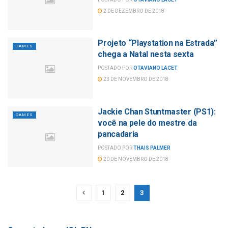
2 DE DEZEMBRO DE 2018
Projeto “Playstation na Estrada”
GAMES
chega a Natal nesta sexta
POSTADO POR
OTAVIANO LACET
23 DE NOVEMBRO DE 2018
Jackie Chan Stuntmaster (PS1):
GAMES
você na pele do mestre da
pancadaria
POSTADO POR
THAIS PALMER
20 DE NOVEMBRO DE 2018
1
2
3