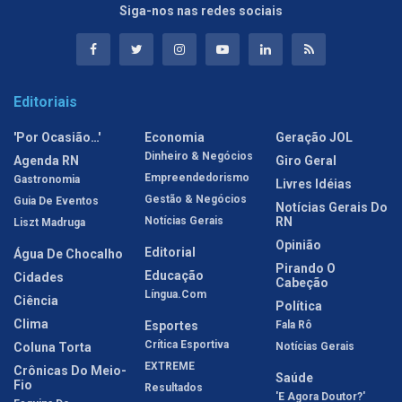
Siga-nos nas redes sociais
Editoriais
'Por Ocasião…'
Economia
Geração JOL
Dinheiro & Negócios
Agenda RN
Giro Geral
Empreendedorismo
Gastronomia
Livres Idéias
Gestão & Negócios
Guia De Eventos
Notícias Gerais Do
Notícias Gerais
RN
Liszt Madruga
Opinião
Editorial
Água De Chocalho
Pirando O
Educação
Cidades
Cabeção
Língua.com
Ciência
Política
Clima
Esportes
Fala Rô
Crítica Esportiva
Coluna Torta
Notícias Gerais
EXTREME
Crônicas Do Meio-
Saúde
Fio
Resultados
'E Agora Doutor?'