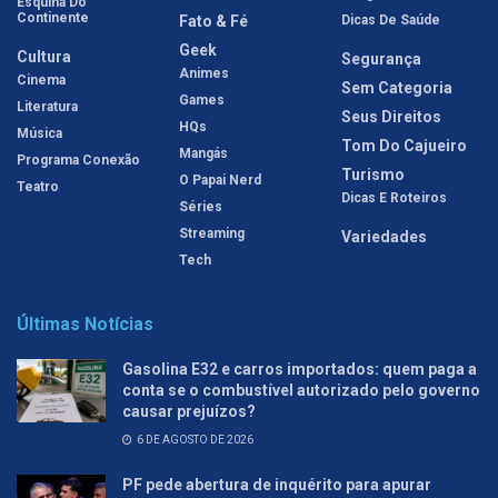
Esquina Do
Continente
Fato & Fé
Dicas De Saúde
Geek
Cultura
Segurança
Animes
Cinema
Sem Categoria
Games
Literatura
Seus Direitos
HQs
Música
Tom Do Cajueiro
Mangás
Programa Conexão
Turismo
O Papai Nerd
Teatro
Dicas E Roteiros
Séries
Streaming
Variedades
Tech
Últimas Notícias
Gasolina E32 e carros importados: quem paga a
conta se o combustível autorizado pelo governo
causar prejuízos?
6 DE AGOSTO DE 2026
PF pede abertura de inquérito para apurar