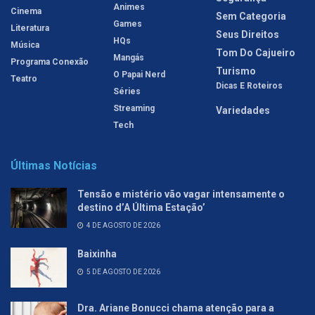
Animes
Cinema
Sem Categoria
Games
Literatura
Seus Direitos
HQs
Música
Tom Do Cajueiro
Mangás
Programa Conexão
Turismo
O Papai Nerd
Teatro
Dicas E Roteiros
Séries
Streaming
Variedades
Tech
Últimas Notícias
Tensão e mistério vão vagar intensamente o
destino d’A Última Estação’
4 DE AGOSTO DE 2026
Baixinha
5 DE AGOSTO DE 2026
Dra. Ariane Bonucci chama atenção para a