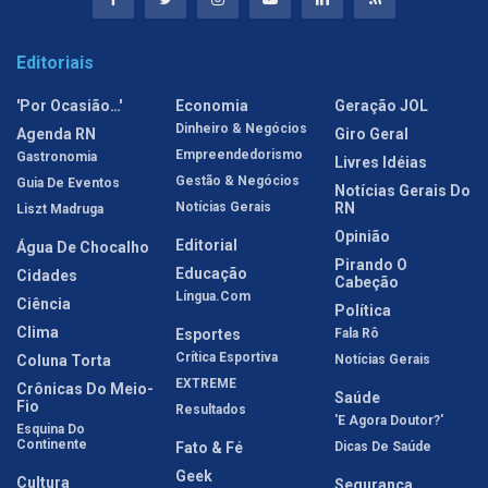
Editoriais
'Por Ocasião…'
Economia
Geração JOL
Dinheiro & Negócios
Agenda RN
Giro Geral
Empreendedorismo
Gastronomia
Livres Idéias
Gestão & Negócios
Guia De Eventos
Notícias Gerais Do
Notícias Gerais
RN
Liszt Madruga
Opinião
Editorial
Água De Chocalho
Pirando O
Educação
Cidades
Cabeção
Língua.com
Ciência
Política
Clima
Esportes
Fala Rô
Crítica Esportiva
Coluna Torta
Notícias Gerais
EXTREME
Crônicas Do Meio-
Saúde
Fio
Resultados
'E Agora Doutor?'
Esquina Do
Continente
Fato & Fé
Dicas De Saúde
Geek
Cultura
Segurança