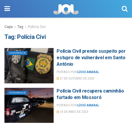
Capa
Tag
Polícia Civi
Tag:
Polícia Civi
Polícia Civil prende suspeito por
SEGURANÇA
estupro de vulnerável em Santo
Antônio
POSTADO POR
LÚCIO AMARAL
31 DE OUTUBRO DE 2024
Polícia Civil recupera caminhão
SEGURANÇA
furtado em Mossoró
POSTADO POR
LÚCIO AMARAL
24 DE MAIO DE 2023