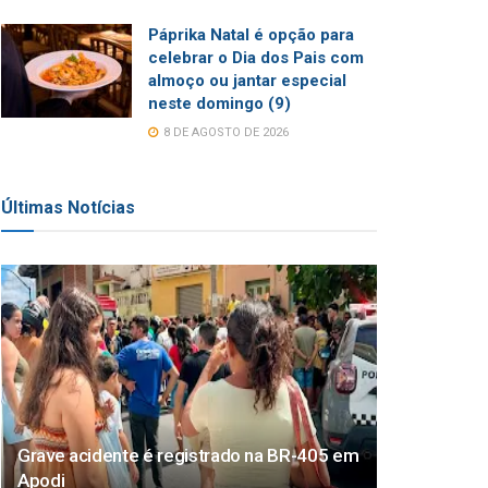
Páprika Natal é opção para
celebrar o Dia dos Pais com
almoço ou jantar especial
neste domingo (9)
8 DE AGOSTO DE 2026
Últimas Notícias
Grave acidente é registrado na BR-405 em
Apodi