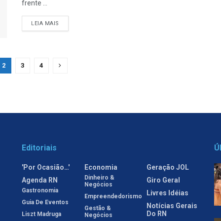
frente ...
LEIA MAIS
2
3
4
Editoriais
Ú
'Por Ocasião…'
Economia
Geração JOL
Dinheiro &
Agenda RN
Giro Geral
Negócios
Gastronomia
Livres Idéias
Empreendedorismo
Guia De Eventos
Notícias Gerais
Gestão &
Do RN
Liszt Madruga
Negócios