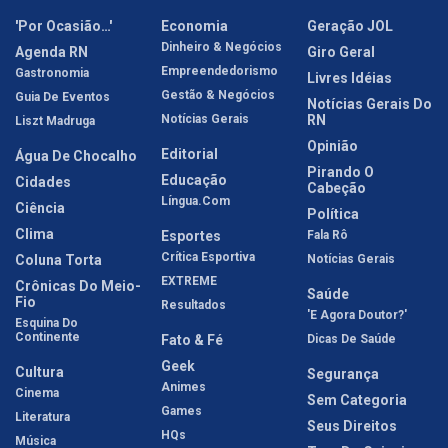
'Por Ocasião…'
Economia
Geração JOL
Dinheiro & Negócios
Agenda RN
Giro Geral
Empreendedorismo
Gastronomia
Livres Idéias
Gestão & Negócios
Guia De Eventos
Notícias Gerais Do
Notícias Gerais
RN
Liszt Madruga
Opinião
Editorial
Água De Chocalho
Pirando O
Educação
Cidades
Cabeção
Língua.com
Ciência
Política
Clima
Esportes
Fala Rô
Crítica Esportiva
Coluna Torta
Notícias Gerais
EXTREME
Crônicas Do Meio-
Saúde
Fio
Resultados
'E Agora Doutor?'
Esquina Do
Continente
Fato & Fé
Dicas De Saúde
Geek
Cultura
Segurança
Animes
Cinema
Sem Categoria
Games
Literatura
Seus Direitos
HQs
Música