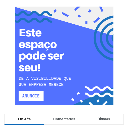
Em Alta
Comentários
Últimas