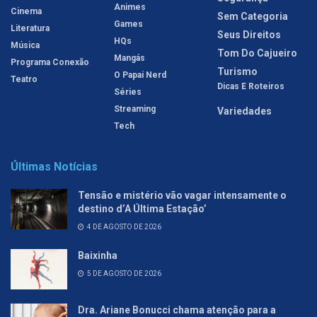
Animes
Cinema
Sem Categoria
Games
Literatura
Seus Direitos
HQs
Música
Tom Do Cajueiro
Mangás
Programa Conexão
Turismo
O Papai Nerd
Teatro
Dicas E Roteiros
Séries
Streaming
Variedades
Tech
Últimas Notícias
Tensão e mistério vão vagar intensamente o
destino d’A Última Estação’
4 DE AGOSTO DE 2026
Baixinha
5 DE AGOSTO DE 2026
Dra. Ariane Bonucci chama atenção para a