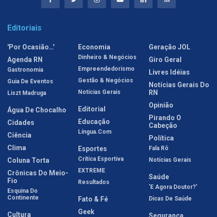
Editoriais
'Por Ocasião…'
Economia
Geração JOL
Dinheiro & Negócios
Agenda RN
Giro Geral
Empreendedorismo
Gastronomia
Livres Idéias
Gestão & Negócios
Guia De Eventos
Notícias Gerais Do
Notícias Gerais
RN
Liszt Madruga
Opinião
Editorial
Água De Chocalho
Pirando O
Educação
Cidades
Cabeção
Língua.com
Ciência
Política
Clima
Esportes
Fala Rô
Crítica Esportiva
Coluna Torta
Notícias Gerais
EXTREME
Crônicas Do Meio-
Saúde
Fio
Resultados
'E Agora Doutor?'
Esquina Do
Continente
Fato & Fé
Dicas De Saúde
Geek
Cultura
Segurança