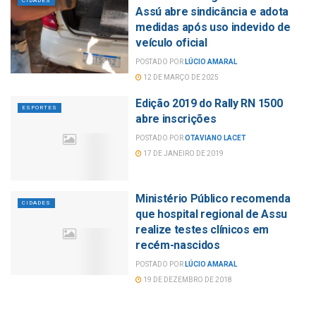
CIDADES
Assú abre sindicância e adota
medidas após uso indevido de
veículo oficial
POSTADO POR
LÚCIO AMARAL
12 DE MARÇO DE 2025
Edição 2019 do Rally RN 1500
ESPORTES
abre inscrições
POSTADO POR
OTAVIANO LACET
17 DE JANEIRO DE 2019
Ministério Público recomenda
CIDADES
que hospital regional de Assu
realize testes clínicos em
recém-nascidos
POSTADO POR
LÚCIO AMARAL
19 DE DEZEMBRO DE 2018