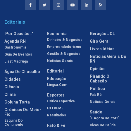
Editoriais
'Por Ocasião…'
Economia
Geração JOL
Dinheiro & Negócios
Agenda RN
Giro Geral
Empreendedorismo
Gastronomia
Livres Idéias
Gestão & Negócios
Guia De Eventos
Notícias Gerais Do
Notícias Gerais
RN
Liszt Madruga
Opinião
Editorial
Água De Chocalho
Pirando O
Educação
Cidades
Cabeção
Língua.com
Ciência
Política
Clima
Esportes
Fala Rô
Crítica Esportiva
Coluna Torta
Notícias Gerais
EXTREME
Crônicas Do Meio-
Saúde
Fio
Resultados
'E Agora Doutor?'
Esquina Do
Continente
Fato & Fé
Dicas De Saúde