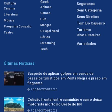
Geek
Cultura
Segurança
Animes
Cinema
Sem Categoria
Games
Literatura
Seus Direitos
HQs
Música
Tom Do Cajueiro
Mangás
Programa Conexão
Turismo
O Papai Nerd
Teatro
Dicas E Roteiros
Séries
Streaming
Variedades
Tech
Últimas Notícias
Suspeito de aplicar golpes em venda de
passeios turísticos em Ponta Negra é preso em
flagrante
7 DE AGOSTO DE 2026
Colisão frontal entre caminhão e carro deixa
motorista morto no Oeste do RN
7 DE AGOSTO DE 2026