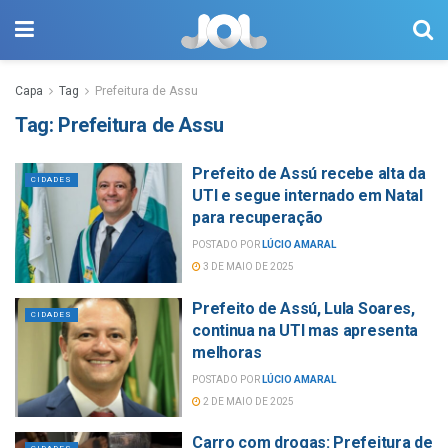
Capa
Tag
Prefeitura de Assu
Tag:
Prefeitura de Assu
Prefeito de Assú recebe alta da
CIDADES
UTI e segue internado em Natal
para recuperação
POSTADO POR
LÚCIO AMARAL
3 DE MAIO DE 2025
Prefeito de Assú, Lula Soares,
CIDADES
continua na UTI mas apresenta
melhoras
POSTADO POR
LÚCIO AMARAL
2 DE MAIO DE 2025
Carro com drogas: Prefeitura de