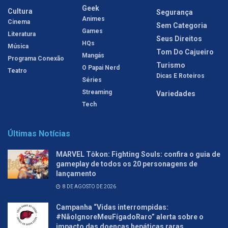
Geek
Cultura
Segurança
Animes
Cinema
Sem Categoria
Games
Literatura
Seus Direitos
HQs
Música
Tom Do Cajueiro
Mangás
Programa Conexão
Turismo
O Papai Nerd
Teatro
Dicas E Roteiros
Séries
Streaming
Variedades
Tech
Últimas Notícias
MARVEL Tōkon: Fighting Souls: confira o guia de
gameplay de todos os 20 personagens de
lançamento
8 DE AGOSTO DE 2026
Campanha “Vidas interrompidas:
#NãoIgnoreMeuFígadoRaro” alerta sobre o
impacto das doenças hepáticas raras