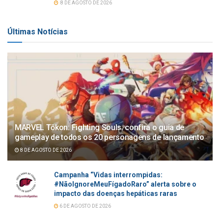
8 DE AGOSTO DE 2026
Últimas Notícias
MARVEL Tōkon: Fighting Souls: confira o guia de
gameplay de todos os 20 personagens de lançamento
8 DE AGOSTO DE 2026
Campanha “Vidas interrompidas:
#NãoIgnoreMeuFígadoRaro” alerta sobre o
impacto das doenças hepáticas raras
6 DE AGOSTO DE 2026