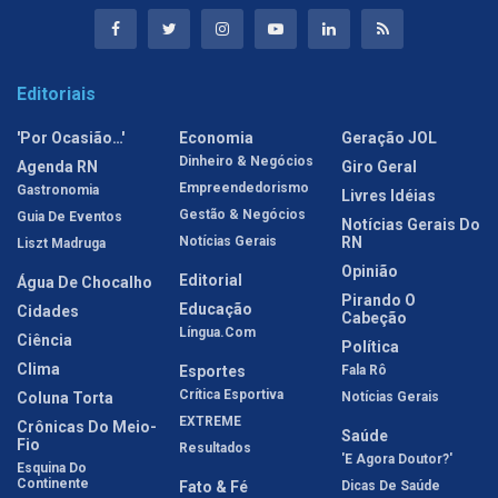
Editoriais
'Por Ocasião…'
Economia
Geração JOL
Dinheiro & Negócios
Agenda RN
Giro Geral
Empreendedorismo
Gastronomia
Livres Idéias
Gestão & Negócios
Guia De Eventos
Notícias Gerais Do
Notícias Gerais
RN
Liszt Madruga
Opinião
Editorial
Água De Chocalho
Pirando O
Educação
Cidades
Cabeção
Língua.com
Ciência
Política
Clima
Esportes
Fala Rô
Crítica Esportiva
Coluna Torta
Notícias Gerais
EXTREME
Crônicas Do Meio-
Saúde
Fio
Resultados
'E Agora Doutor?'
Esquina Do
Continente
Fato & Fé
Dicas De Saúde