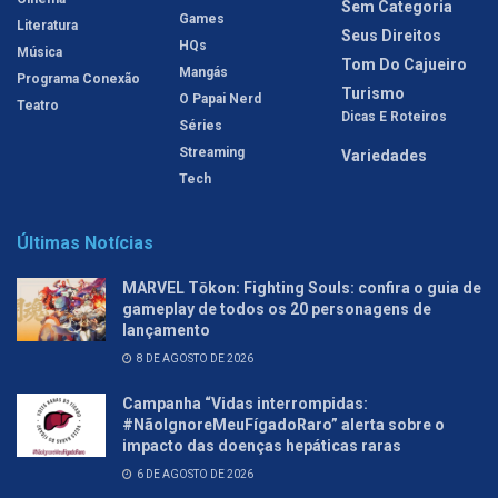
Sem Categoria
Games
Literatura
Seus Direitos
HQs
Música
Tom Do Cajueiro
Mangás
Programa Conexão
Turismo
O Papai Nerd
Teatro
Dicas E Roteiros
Séries
Streaming
Variedades
Tech
Últimas Notícias
MARVEL Tōkon: Fighting Souls: confira o guia de
gameplay de todos os 20 personagens de
lançamento
8 DE AGOSTO DE 2026
Campanha “Vidas interrompidas:
#NãoIgnoreMeuFígadoRaro” alerta sobre o
impacto das doenças hepáticas raras
6 DE AGOSTO DE 2026