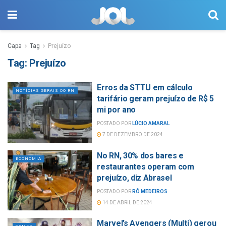
Capa
Tag
Prejuízo
Tag:
Prejuízo
Erros da STTU em cálculo
NOTÍCIAS GERAIS DO RN
tarifário geram prejuízo de R$ 5
mi por ano
POSTADO POR
LÚCIO AMARAL
7 DE DEZEMBRO DE 2024
No RN, 30% dos bares e
ECONOMIA
restaurantes operam com
prejuízo, diz Abrasel
POSTADO POR
RÔ MEDEIROS
14 DE ABRIL DE 2024
Marvel’s Avengers (Multi) gerou