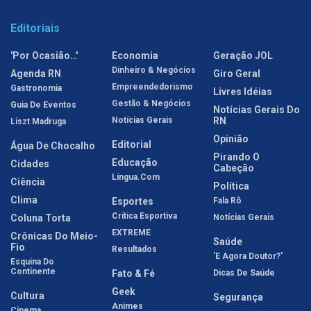
Editoriais
'Por Ocasião…'
Economia
Geração JOL
Dinheiro & Negócios
Agenda RN
Giro Geral
Empreendedorismo
Gastronomia
Livres Idéias
Gestão & Negócios
Guia De Eventos
Notícias Gerais Do
Notícias Gerais
RN
Liszt Madruga
Opinião
Editorial
Água De Chocalho
Pirando O
Educação
Cidades
Cabeção
Língua.com
Ciência
Política
Clima
Esportes
Fala Rô
Crítica Esportiva
Coluna Torta
Notícias Gerais
EXTREME
Crônicas Do Meio-
Saúde
Fio
Resultados
'E Agora Doutor?'
Esquina Do
Continente
Fato & Fé
Dicas De Saúde
Geek
Cultura
Segurança
Animes
Cinema