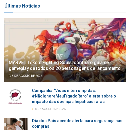
Últimas Notícias
MARVEL Tōkon: Fighting Souls: confira o guia de
gameplay de todos os 20 personagens de lançamento
8 DE AGOSTO DE 2026
Campanha “Vidas interrompidas:
#NãoIgnoreMeuFígadoRaro” alerta sobre o
impacto das doenças hepáticas raras
6 DE AGOSTO DE 2026
Dia dos Pais acende alerta para segurança nas
compras