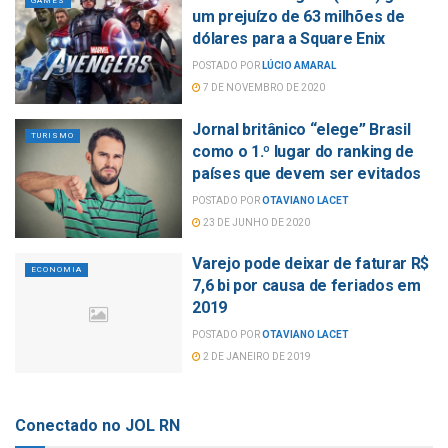
GAMES
um prejuízo de 63 milhões de
dólares para a Square Enix
POSTADO POR
LÚCIO AMARAL
7 DE NOVEMBRO DE 2020
Jornal britânico “elege” Brasil
TURISMO
como o 1.º lugar do ranking de
países que devem ser evitados
POSTADO POR
OTAVIANO LACET
23 DE JUNHO DE 2020
Varejo pode deixar de faturar R$
ECONOMIA
7,6 bi por causa de feriados em
2019
POSTADO POR
OTAVIANO LACET
2 DE JANEIRO DE 2019
Conectado no JOL RN