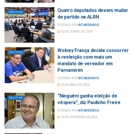
Quatro deputados devem mudar
POLÍTICA
de partido na ALRN
POSTADO POR
RÔ MEDEIROS
30 DE JUNHO DE 2024
Wolney França decide concorrer
POLÍTICA
à reeleição com mais um
mandato de vereador em
Parnamirim
POSTADO POR
RÔ MEDEIROS
20 DE MAIO DE 2024
“Ninguém ganha eleição de
POLÍTICA
véspera”, diz Paulinho Freire
POSTADO POR
RÔ MEDEIROS
19 DE FEVEREIRO DE 2024