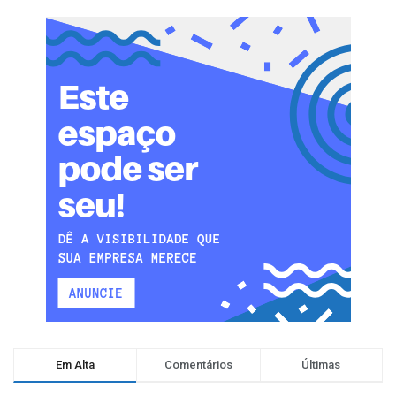
Em Alta
Comentários
Últimas