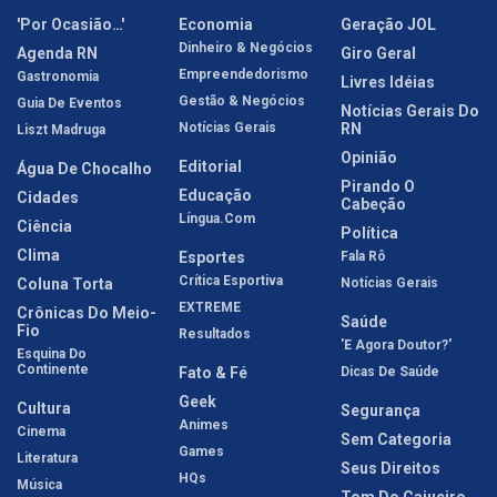
'Por Ocasião…'
Economia
Geração JOL
Dinheiro & Negócios
Agenda RN
Giro Geral
Empreendedorismo
Gastronomia
Livres Idéias
Gestão & Negócios
Guia De Eventos
Notícias Gerais Do
Notícias Gerais
RN
Liszt Madruga
Opinião
Editorial
Água De Chocalho
Pirando O
Educação
Cidades
Cabeção
Língua.com
Ciência
Política
Clima
Esportes
Fala Rô
Crítica Esportiva
Coluna Torta
Notícias Gerais
EXTREME
Crônicas Do Meio-
Saúde
Fio
Resultados
'E Agora Doutor?'
Esquina Do
Continente
Fato & Fé
Dicas De Saúde
Geek
Cultura
Segurança
Animes
Cinema
Sem Categoria
Games
Literatura
Seus Direitos
HQs
Música
Tom Do Cajueiro