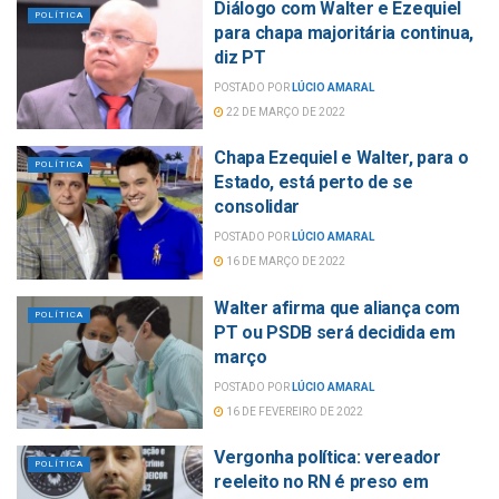
Diálogo com Walter e Ezequiel
POLÍTICA
para chapa majoritária continua,
diz PT
POSTADO POR
LÚCIO AMARAL
22 DE MARÇO DE 2022
Chapa Ezequiel e Walter, para o
POLÍTICA
Estado, está perto de se
consolidar
POSTADO POR
LÚCIO AMARAL
16 DE MARÇO DE 2022
Walter afirma que aliança com
POLÍTICA
PT ou PSDB será decidida em
março
POSTADO POR
LÚCIO AMARAL
16 DE FEVEREIRO DE 2022
Vergonha política: vereador
POLÍTICA
reeleito no RN é preso em