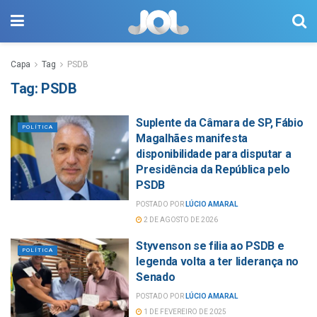
Capa
Tag
PSDB
Tag:
PSDB
Suplente da Câmara de SP, Fábio
POLÍTICA
Magalhães manifesta
disponibilidade para disputar a
Presidência da República pelo
PSDB
POSTADO POR
LÚCIO AMARAL
2 DE AGOSTO DE 2026
Styvenson se filia ao PSDB e
POLÍTICA
legenda volta a ter liderança no
Senado
POSTADO POR
LÚCIO AMARAL
1 DE FEVEREIRO DE 2025