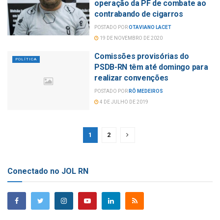
operação da PF de combate ao
contrabando de cigarros
POSTADO POR
OTAVIANO LACET
19 DE NOVEMBRO DE 2020
Comissões provisórias do
POLÍTICA
PSDB-RN têm até domingo para
realizar convenções
POSTADO POR
RÔ MEDEIROS
4 DE JULHO DE 2019
1
2
Conectado no JOL RN