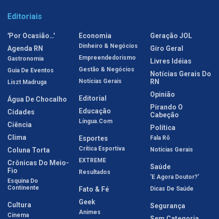
Editoriais
'Por Ocasião…'
Economia
Geração JOL
Dinheiro & Negócios
Agenda RN
Giro Geral
Empreendedorismo
Gastronomia
Livres Idéias
Gestão & Negócios
Guia De Eventos
Notícias Gerais Do
Notícias Gerais
RN
Liszt Madruga
Opinião
Editorial
Água De Chocalho
Pirando O
Educação
Cidades
Cabeção
Língua.com
Ciência
Política
Clima
Esportes
Fala Rô
Crítica Esportiva
Coluna Torta
Notícias Gerais
EXTREME
Crônicas Do Meio-
Saúde
Fio
Resultados
'E Agora Doutor?'
Esquina Do
Continente
Fato & Fé
Dicas De Saúde
Geek
Cultura
Segurança
Animes
Cinema
Sem Categoria