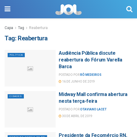
Capa
Tag
Reabertura
Tag:
Reabertura
Audiência Pública discute
POLÍTICA
reabertura do Fórum Varella
Barca
POSTADO POR
RÔ MEDEIROS
16 DE JUNHO DE 2019
Midway Mall confirma abertura
CIDADES
nesta terça-feira
POSTADO POR
OTAVIANO LACET
30 DE ABRIL DE 2019
Presidente da Fecomércio RN,