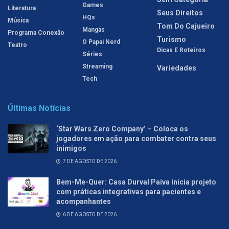
Games
Literatura
Seus Direitos
HQs
Música
Tom Do Cajueiro
Mangás
Programa Conexão
Turismo
O Papai Nerd
Teatro
Dicas E Roteiros
Séries
Streaming
Variedades
Tech
Últimas Notícias
‘Star Wars Zero Company’ – Coloca os
jogadores em ação para combater contra seus
inimigos
7 DE AGOSTO DE 2026
Bem-Me-Quer: Casa Durval Paiva inicia projeto
com práticas integrativas para pacientes e
acompanhantes
6 DE AGOSTO DE 2026