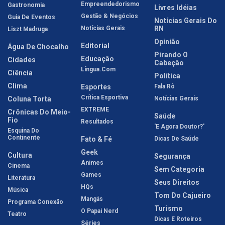
Empreendedorismo
Gastronomia
Livres Idéias
Gestão & Negócios
Guia De Eventos
Notícias Gerais Do
Notícias Gerais
RN
Liszt Madruga
Opinião
Editorial
Água De Chocalho
Pirando O
Educação
Cidades
Cabeção
Língua.com
Ciência
Política
Clima
Esportes
Fala Rô
Crítica Esportiva
Coluna Torta
Notícias Gerais
EXTREME
Crônicas Do Meio-
Saúde
Fio
Resultados
'E Agora Doutor?'
Esquina Do
Continente
Fato & Fé
Dicas De Saúde
Geek
Cultura
Segurança
Animes
Cinema
Sem Categoria
Games
Literatura
Seus Direitos
HQs
Música
Tom Do Cajueiro
Mangás
Programa Conexão
Turismo
O Papai Nerd
Teatro
Dicas E Roteiros
Séries