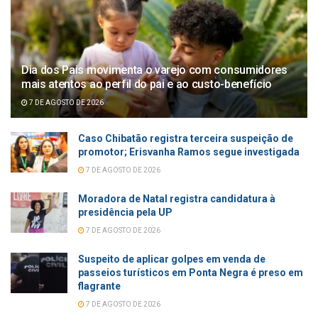
Dia dos Pais movimenta o varejo com consumidores
mais atentos ao perfil do pai e ao custo-benefício
7 DE AGOSTO DE 2026
Caso Chibatão registra terceira suspeição de
promotor; Erisvanha Ramos segue investigada
7 DE AGOSTO DE 2026
Moradora de Natal registra candidatura à
presidência pela UP
7 DE AGOSTO DE 2026
Suspeito de aplicar golpes em venda de
passeios turísticos em Ponta Negra é preso em
flagrante
7 DE AGOSTO DE 2026