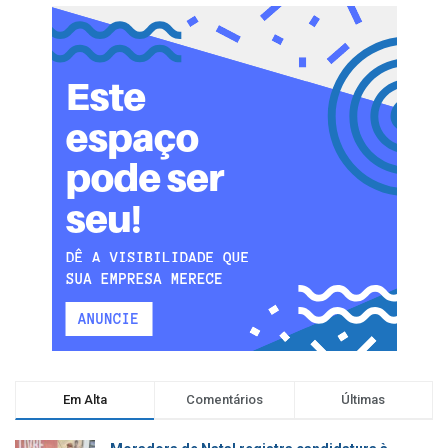
Em Alta
Comentários
Últimas