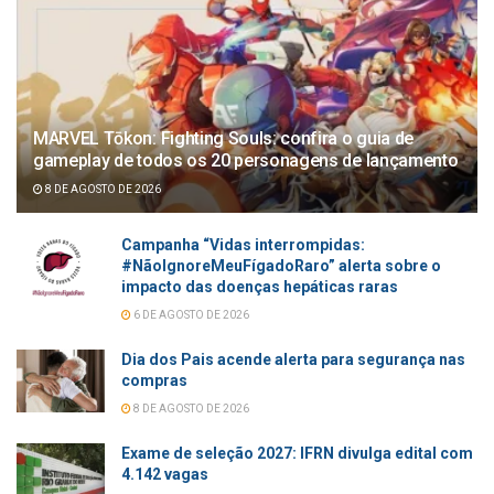
MARVEL Tōkon: Fighting Souls: confira o guia de
gameplay de todos os 20 personagens de lançamento
8 DE AGOSTO DE 2026
Campanha “Vidas interrompidas:
#NãoIgnoreMeuFígadoRaro” alerta sobre o
impacto das doenças hepáticas raras
6 DE AGOSTO DE 2026
Dia dos Pais acende alerta para segurança nas
compras
8 DE AGOSTO DE 2026
Exame de seleção 2027: IFRN divulga edital com
4.142 vagas