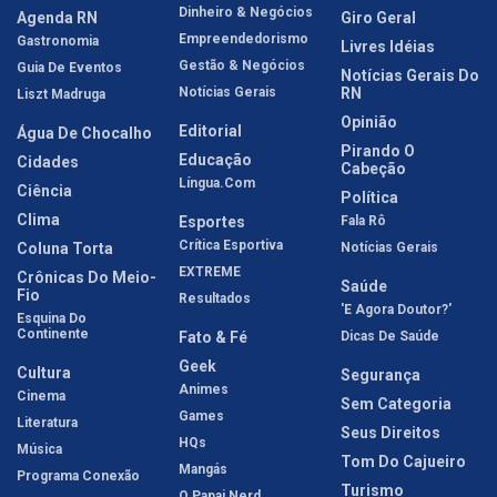
Dinheiro & Negócios
Agenda RN
Giro Geral
Empreendedorismo
Gastronomia
Livres Idéias
Gestão & Negócios
Guia De Eventos
Notícias Gerais Do
Notícias Gerais
RN
Liszt Madruga
Opinião
Editorial
Água De Chocalho
Pirando O
Educação
Cidades
Cabeção
Língua.com
Ciência
Política
Clima
Esportes
Fala Rô
Crítica Esportiva
Coluna Torta
Notícias Gerais
EXTREME
Crônicas Do Meio-
Saúde
Fio
Resultados
'E Agora Doutor?'
Esquina Do
Continente
Fato & Fé
Dicas De Saúde
Geek
Cultura
Segurança
Animes
Cinema
Sem Categoria
Games
Literatura
Seus Direitos
HQs
Música
Tom Do Cajueiro
Mangás
Programa Conexão
Turismo
O Papai Nerd