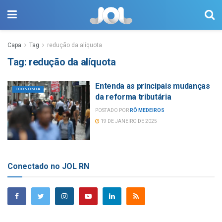
Capa
Tag
redução da alíquota
Tag:
redução da alíquota
Entenda as principais mudanças
ECONOMIA
da reforma tributária
POSTADO POR
RÔ MEDEIROS
19 DE JANEIRO DE 2025
Conectado no JOL RN