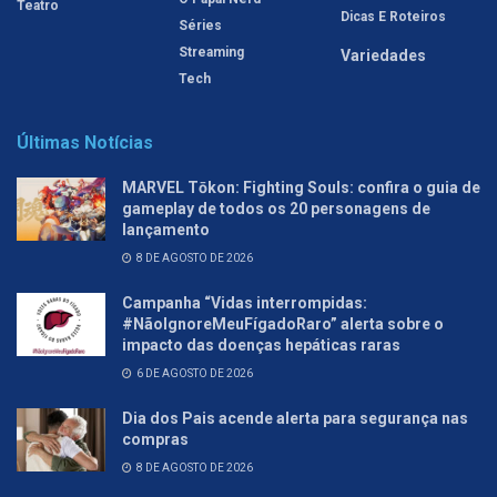
Teatro
Dicas E Roteiros
Séries
Streaming
Variedades
Tech
Últimas Notícias
MARVEL Tōkon: Fighting Souls: confira o guia de
gameplay de todos os 20 personagens de
lançamento
8 DE AGOSTO DE 2026
Campanha “Vidas interrompidas:
#NãoIgnoreMeuFígadoRaro” alerta sobre o
impacto das doenças hepáticas raras
6 DE AGOSTO DE 2026
Dia dos Pais acende alerta para segurança nas
compras
8 DE AGOSTO DE 2026