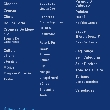
Pirando O
Educação
Cidades
Cabeção
Língua.com
Ciência
Política
Clima
Esportes
Fala Rô
Crítica Esportiva
Coluna Torta
Notícias Gerais
EXTREME
Crônicas Do Meio-
Saúde
Fio
Resultados
'E Agora Doutor?'
Esquina Do
Continente
Fato & Fé
Dicas De Saúde
Geek
Cultura
Segurança
Animes
Cinema
Sem Categoria
Games
Literatura
Seus Direitos
HQs
Música
Tom Do Cajueiro
Mangás
Programa Conexão
Turismo
O Papai Nerd
Teatro
Dicas E Roteiros
Séries
Streaming
Variedades
Tech
Últimas Notícias