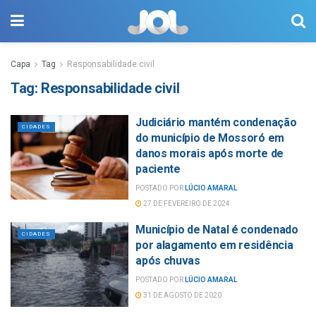
Capa
Tag
Responsabilidade civil
Tag:
Responsabilidade civil
Judiciário mantém condenação
CIDADES
do município de Mossoró em
danos morais após morte de
paciente
POSTADO POR
LÚCIO AMARAL
27 DE FEVEREIRO DE 2024
Município de Natal é condenado
CIDADES
por alagamento em residência
após chuvas
POSTADO POR
LÚCIO AMARAL
31 DE AGOSTO DE 2020