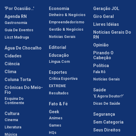
'Por Ocasião…'
Economia
Geração JOL
Dinheiro & Negócios
Agenda RN
Giro Geral
Empreendedorismo
Gastronomia
Livres Idéias
Gestão & Negócios
Guia De Eventos
Notícias Gerais Do
Notícias Gerais
RN
Liszt Madruga
Opinião
Editorial
Água De Chocalho
Pirando O
Educação
Cidades
Cabeção
Língua.com
Ciência
Política
Clima
Esportes
Fala Rô
Crítica Esportiva
Coluna Torta
Notícias Gerais
EXTREME
Crônicas Do Meio-
Saúde
Fio
Resultados
'E Agora Doutor?'
Esquina Do
Continente
Fato & Fé
Dicas De Saúde
Geek
Cultura
Segurança
Animes
Cinema
Sem Categoria
Games
Literatura
Seus Direitos
HQs
Música