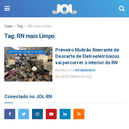
Capa
Tag
RN mais Limpo
Tag:
RN mais Limpo
Primeiro Mutirão Itinerante de
NOTÍCIAS GERAIS DO RN
Descarte de Eletroeletrônicos
vai percorrer o interior do RN
POSTADO POR
RÔ MEDEIROS
9 DE SETEMBRO DE 2025
Conectado no JOL RN