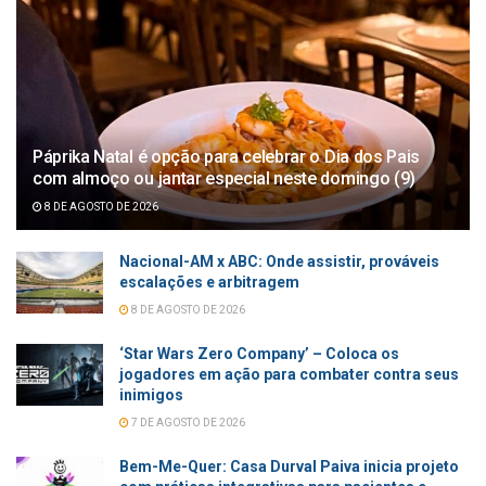
Páprika Natal é opção para celebrar o Dia dos Pais
com almoço ou jantar especial neste domingo (9)
8 DE AGOSTO DE 2026
Nacional-AM x ABC: Onde assistir, prováveis
escalações e arbitragem
8 DE AGOSTO DE 2026
‘Star Wars Zero Company’ – Coloca os
jogadores em ação para combater contra seus
inimigos
7 DE AGOSTO DE 2026
Bem-Me-Quer: Casa Durval Paiva inicia projeto