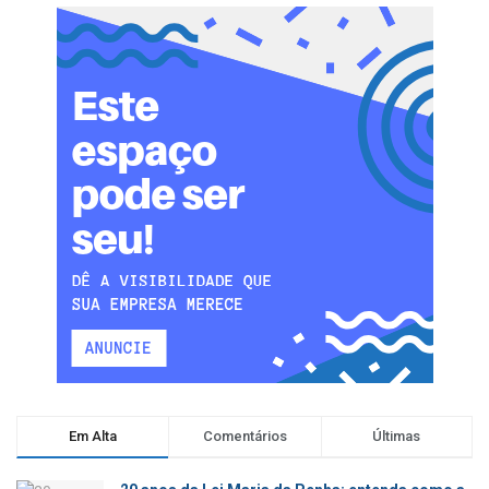
Em Alta
Comentários
Últimas