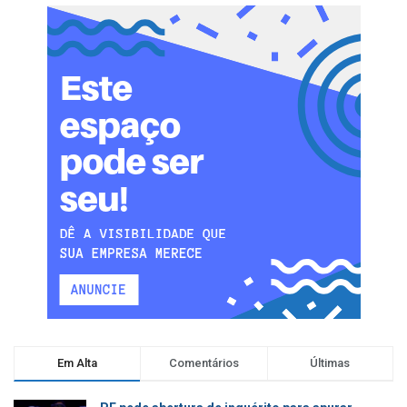
Em Alta
Comentários
Últimas