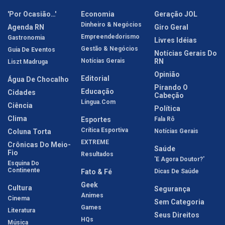
'Por Ocasião…'
Economia
Geração JOL
Dinheiro & Negócios
Agenda RN
Giro Geral
Empreendedorismo
Gastronomia
Livres Idéias
Gestão & Negócios
Guia De Eventos
Notícias Gerais Do
Notícias Gerais
RN
Liszt Madruga
Opinião
Editorial
Água De Chocalho
Pirando O
Educação
Cidades
Cabeção
Língua.com
Ciência
Política
Clima
Esportes
Fala Rô
Crítica Esportiva
Coluna Torta
Notícias Gerais
EXTREME
Crônicas Do Meio-
Saúde
Fio
Resultados
'E Agora Doutor?'
Esquina Do
Continente
Fato & Fé
Dicas De Saúde
Geek
Cultura
Segurança
Animes
Cinema
Sem Categoria
Games
Literatura
Seus Direitos
HQs
Música