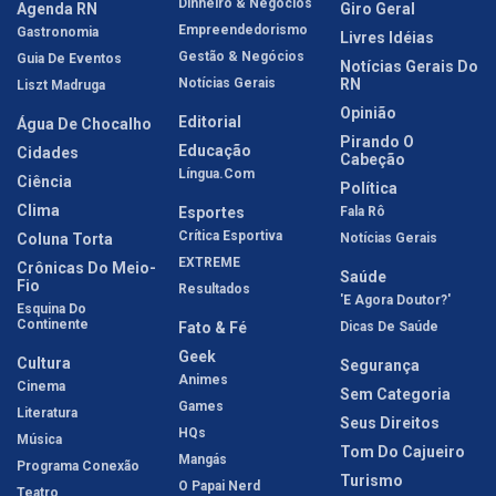
Dinheiro & Negócios
Agenda RN
Giro Geral
Empreendedorismo
Gastronomia
Livres Idéias
Gestão & Negócios
Guia De Eventos
Notícias Gerais Do
Notícias Gerais
RN
Liszt Madruga
Opinião
Editorial
Água De Chocalho
Pirando O
Educação
Cidades
Cabeção
Língua.com
Ciência
Política
Clima
Esportes
Fala Rô
Crítica Esportiva
Coluna Torta
Notícias Gerais
EXTREME
Crônicas Do Meio-
Saúde
Fio
Resultados
'E Agora Doutor?'
Esquina Do
Continente
Fato & Fé
Dicas De Saúde
Geek
Cultura
Segurança
Animes
Cinema
Sem Categoria
Games
Literatura
Seus Direitos
HQs
Música
Tom Do Cajueiro
Mangás
Programa Conexão
Turismo
O Papai Nerd
Teatro