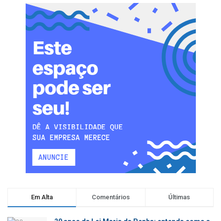
Em Alta
Comentários
Últimas