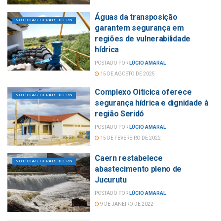
Águas da transposição
NOTÍCIAS GERAIS DO RN
garantem segurança em
regiões de vulnerabilidade
hídrica
POSTADO POR
LÚCIO AMARAL
15 DE AGOSTO DE 2025
Complexo Oiticica oferece
NOTÍCIAS GERAIS DO RN
segurança hídrica e dignidade à
região Seridó
POSTADO POR
LÚCIO AMARAL
15 DE FEVEREIRO DE 2022
Caern restabelece
NOTÍCIAS GERAIS DO RN
abastecimento pleno de
Jucurutu
POSTADO POR
LÚCIO AMARAL
9 DE JANEIRO DE 2022