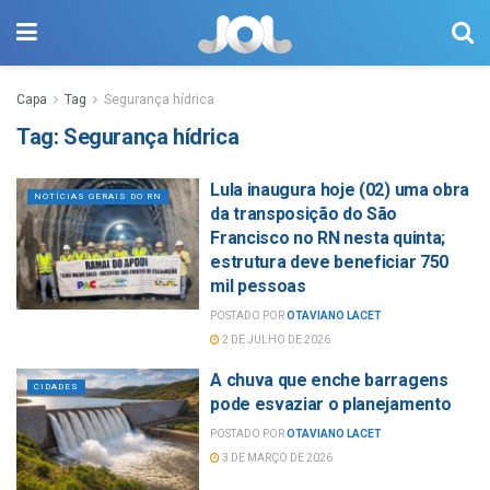
Capa
Tag
Segurança hídrica
Tag:
Segurança hídrica
Lula inaugura hoje (02) uma obra
NOTÍCIAS GERAIS DO RN
da transposição do São
Francisco no RN nesta quinta;
estrutura deve beneficiar 750
mil pessoas
POSTADO POR
OTAVIANO LACET
2 DE JULHO DE 2026
A chuva que enche barragens
CIDADES
pode esvaziar o planejamento
POSTADO POR
OTAVIANO LACET
3 DE MARÇO DE 2026