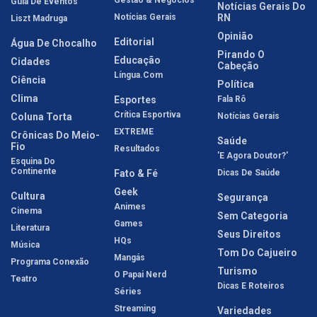
Guia De Eventos
Notícias Gerais Do
Notícias Gerais
RN
Liszt Madruga
Opinião
Editorial
Água De Chocalho
Pirando O
Educação
Cidades
Cabeção
Língua.com
Ciência
Política
Clima
Esportes
Fala Rô
Crítica Esportiva
Coluna Torta
Notícias Gerais
EXTREME
Crônicas Do Meio-
Saúde
Fio
Resultados
'E Agora Doutor?'
Esquina Do
Continente
Fato & Fé
Dicas De Saúde
Geek
Cultura
Segurança
Animes
Cinema
Sem Categoria
Games
Literatura
Seus Direitos
HQs
Música
Tom Do Cajueiro
Mangás
Programa Conexão
Turismo
O Papai Nerd
Teatro
Dicas E Roteiros
Séries
Streaming
Variedades