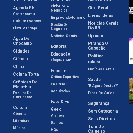
'Por Ocasião…'
Economia
Geração JOL
Dinheiro &
Agenda RN
Giro Geral
Negócios
Gastronomia
Livres Idéias
Empreendedorismo
Guia De Eventos
Notícias Gerais
Gestão &
Do RN
Liszt Madruga
Negócios
Opinião
Notícias Gerais
Água De
Chocalho
Pirando O
Editorial
Cabeção
Cidades
Educação
Política
Ciência
Língua.com
Fala Rô
Clima
Notícias Gerais
Esportes
Coluna Torta
Crítica Esportiva
Saúde
Crônicas Do
EXTREME
'E Agora Doutor?'
Meio-Fio
Resultados
Esquina Do
Dicas De Saúde
Continente
Fato & Fé
Segurança
Cultura
Geek
Sem Categoria
Cinema
Animes
Seus Direitos
Literatura
Games
Tom Do
Música
HQs
Cajueiro