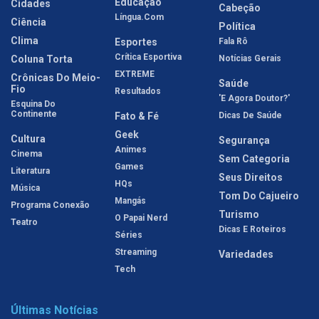
Educação
Cidades
Cabeção
Língua.com
Ciência
Política
Clima
Esportes
Fala Rô
Crítica Esportiva
Coluna Torta
Notícias Gerais
EXTREME
Crônicas Do Meio-
Saúde
Fio
Resultados
'E Agora Doutor?'
Esquina Do
Continente
Fato & Fé
Dicas De Saúde
Geek
Cultura
Segurança
Animes
Cinema
Sem Categoria
Games
Literatura
Seus Direitos
HQs
Música
Tom Do Cajueiro
Mangás
Programa Conexão
Turismo
O Papai Nerd
Teatro
Dicas E Roteiros
Séries
Streaming
Variedades
Tech
Últimas Notícias