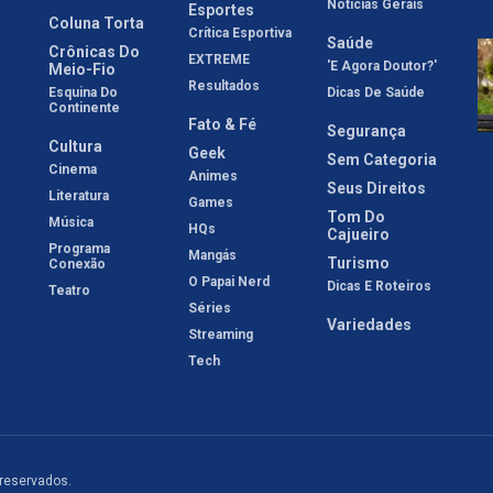
Notícias Gerais
Esportes
Coluna Torta
Crítica Esportiva
Saúde
Crônicas Do
EXTREME
'E Agora Doutor?'
Meio-Fio
Resultados
Esquina Do
Dicas De Saúde
Continente
Fato & Fé
Segurança
Cultura
Geek
Sem Categoria
Cinema
Animes
Seus Direitos
Literatura
Games
Tom Do
Música
HQs
Cajueiro
Programa
Mangás
Turismo
Conexão
O Papai Nerd
Dicas E Roteiros
Teatro
Séries
Variedades
Streaming
Tech
 reservados.