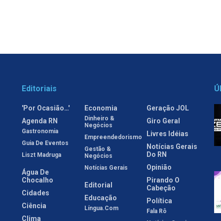
Editoriais
Ú
'Por Ocasião…'
Economia
Geração JOL
Dinheiro &
Agenda RN
Giro Geral
Negócios
Gastronomia
Livres Idéias
Empreendedorismo
Guia De Eventos
Notícias Gerais
Gestão &
Do RN
Liszt Madruga
Negócios
Opinião
Notícias Gerais
Água De
Chocalho
Pirando O
Editorial
Cabeção
Cidades
Educação
Política
Ciência
Língua.com
Fala Rô
Clima