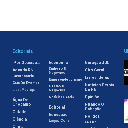
Editoriais
Ú
'Por Ocasião…'
Economia
Geração JOL
Dinheiro &
Agenda RN
Giro Geral
Negócios
Gastronomia
Livres Idéias
Empreendedorismo
Guia De Eventos
Notícias Gerais
Gestão &
Do RN
Liszt Madruga
Negócios
Opinião
Notícias Gerais
Água De
Chocalho
Pirando O
Editorial
Cabeção
Cidades
Educação
Política
Ciência
Língua.com
Fala Rô
Clima