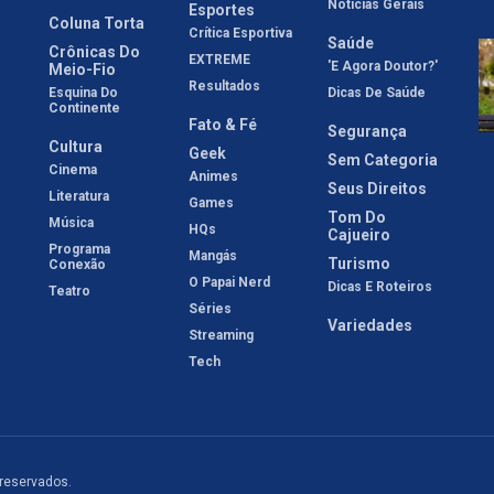
Notícias Gerais
Esportes
Coluna Torta
Crítica Esportiva
Saúde
Crônicas Do
EXTREME
'E Agora Doutor?'
Meio-Fio
Resultados
Esquina Do
Dicas De Saúde
Continente
Fato & Fé
Segurança
Cultura
Geek
Sem Categoria
Cinema
Animes
Seus Direitos
Literatura
Games
Tom Do
Música
HQs
Cajueiro
Programa
Mangás
Turismo
Conexão
O Papai Nerd
Dicas E Roteiros
Teatro
Séries
Variedades
Streaming
Tech
 reservados.