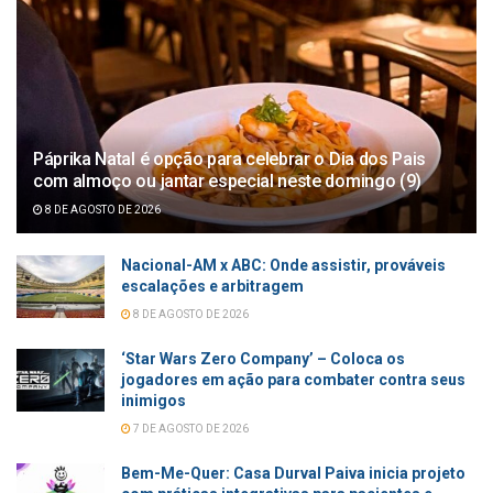
Páprika Natal é opção para celebrar o Dia dos Pais
com almoço ou jantar especial neste domingo (9)
8 DE AGOSTO DE 2026
Nacional-AM x ABC: Onde assistir, prováveis
escalações e arbitragem
8 DE AGOSTO DE 2026
‘Star Wars Zero Company’ – Coloca os
jogadores em ação para combater contra seus
inimigos
7 DE AGOSTO DE 2026
Bem-Me-Quer: Casa Durval Paiva inicia projeto