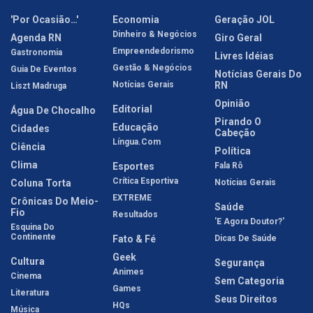
'Por Ocasião…'
Economia
Geração JOL
Dinheiro & Negócios
Agenda RN
Giro Geral
Empreendedorismo
Gastronomia
Livres Idéias
Gestão & Negócios
Guia De Eventos
Notícias Gerais Do
Notícias Gerais
RN
Liszt Madruga
Opinião
Editorial
Água De Chocalho
Pirando O
Educação
Cidades
Cabeção
Língua.com
Ciência
Política
Clima
Esportes
Fala Rô
Crítica Esportiva
Coluna Torta
Notícias Gerais
EXTREME
Crônicas Do Meio-
Saúde
Fio
Resultados
'E Agora Doutor?'
Esquina Do
Continente
Fato & Fé
Dicas De Saúde
Geek
Cultura
Segurança
Animes
Cinema
Sem Categoria
Games
Literatura
Seus Direitos
HQs
Música