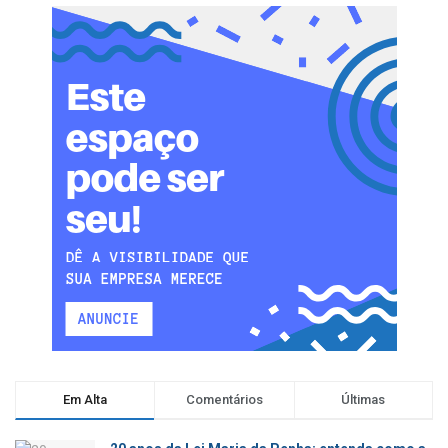
Em Alta
Comentários
Últimas