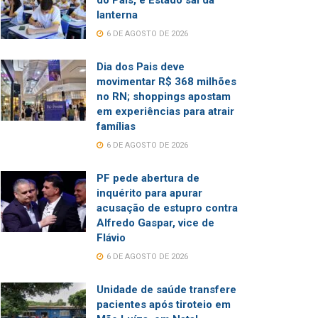
do País, e Estado sai da
lanterna
6 DE AGOSTO DE 2026
Dia dos Pais deve
movimentar R$ 368 milhões
no RN; shoppings apostam
em experiências para atrair
famílias
6 DE AGOSTO DE 2026
PF pede abertura de
inquérito para apurar
acusação de estupro contra
Alfredo Gaspar, vice de
Flávio
6 DE AGOSTO DE 2026
Unidade de saúde transfere
pacientes após tiroteio em