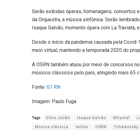
Serão exibidas óperas, homenagens, concertos es
da Orquestra, a música sinfônica. Serão lembrado
Isaque Galvão; momento ópera com La Traviata, e 
Desde o início da pandemia causada pela Covid-1
meio virtual, mantendo a temporada 2020 do proj
A OSRN também atuou por meio de concursos nos ní
músicos clássicos pelo país, atingindo mais 65 c
Fonte:
G1 RN
Imagem: Paulo Fuga
Tags:
Elino Julião
Isaque Galvão
Khrystal
L
Música clássica
online
OSRN
Tchaikovsky