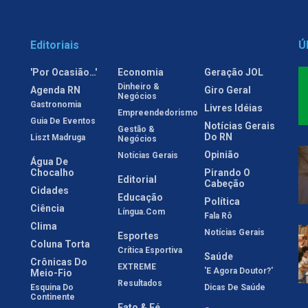
Editoriais
Ú
'Por Ocasião…'
Economia
Geração JOL
Dinheiro &
Agenda RN
Giro Geral
Negócios
Gastronomia
Livres Idéias
Empreendedorismo
Guia De Eventos
Notícias Gerais
Gestão &
Do RN
Liszt Madruga
Negócios
Opinião
Notícias Gerais
Água De
Chocalho
Pirando O
Editorial
Cabeção
Cidades
Educação
Política
Ciência
Língua.com
Fala Rô
Clima
Notícias Gerais
Esportes
Coluna Torta
Crítica Esportiva
Saúde
Crônicas Do
EXTREME
'E Agora Doutor?'
Meio-Fio
Resultados
Esquina Do
Dicas De Saúde
Continente
Fato & Fé