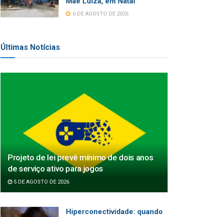
Mãe Luíza, em Natal
6 DE AGOSTO DE 2026
Últimas Notícias
Projeto de lei prevê mínimo de dois anos
de serviço ativo para jogos
5 DE AGOSTO DE 2026
Hiperconectividade: quando