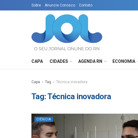
Sobre
Anuncie Conosco
Contato
CAPA
CIDADES
AGENDA RN
ECONOMIA
Capa
Tag
Técnica inovadora
Tag:
Técnica inovadora
CIÊNCIA