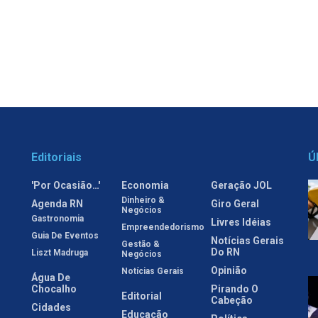
Editoriais
Ú
'Por Ocasião…'
Economia
Geração JOL
Dinheiro &
Agenda RN
Giro Geral
Negócios
Gastronomia
Livres Idéias
Empreendedorismo
Guia De Eventos
Notícias Gerais
Gestão &
Do RN
Liszt Madruga
Negócios
Opinião
Notícias Gerais
Água De
Chocalho
Pirando O
Editorial
Cabeção
Cidades
Educação