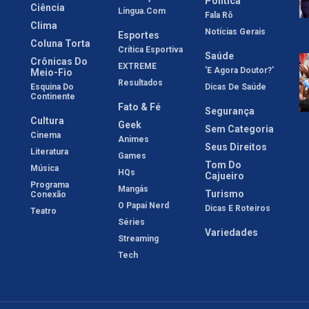
Política
Ciência
Língua.com
Fala Rô
Clima
Notícias Gerais
Esportes
Coluna Torta
Crítica Esportiva
Saúde
Crônicas Do
EXTREME
'E Agora Doutor?'
Meio-Fio
Resultados
Esquina Do
Dicas De Saúde
Continente
Fato & Fé
Segurança
Cultura
Geek
Sem Categoria
Cinema
Animes
Seus Direitos
Literatura
Games
Tom Do
Música
HQs
Cajueiro
Programa
Mangás
Turismo
Conexão
O Papai Nerd
Dicas E Roteiros
Teatro
Séries
Variedades
Streaming
Tech