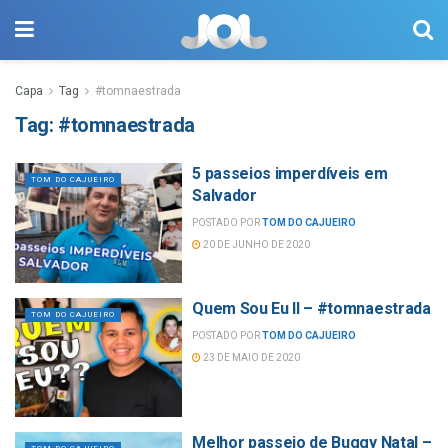
Capa
Tag
#tomnaestrada
Tag:
#tomnaestrada
5 passeios imperdíveis em
TOM DO CAJUEIRO
Salvador
POSTADO POR
TOM DO CAJUEIRO
20 DE JUNHO DE 2020
Quem Sou Eu II – #tomnaestrada
TOM DO CAJUEIRO
POSTADO POR
TOM DO CAJUEIRO
23 DE MAIO DE 2020
Melhor passeio de Buggy Natal –