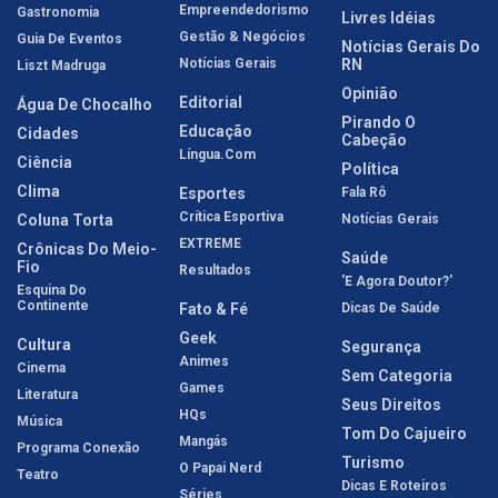
Empreendedorismo
Gastronomia
Livres Idéias
Gestão & Negócios
Guia De Eventos
Notícias Gerais Do
Notícias Gerais
RN
Liszt Madruga
Opinião
Editorial
Água De Chocalho
Pirando O
Educação
Cidades
Cabeção
Língua.com
Ciência
Política
Clima
Esportes
Fala Rô
Crítica Esportiva
Coluna Torta
Notícias Gerais
EXTREME
Crônicas Do Meio-
Saúde
Fio
Resultados
'E Agora Doutor?'
Esquina Do
Continente
Fato & Fé
Dicas De Saúde
Geek
Cultura
Segurança
Animes
Cinema
Sem Categoria
Games
Literatura
Seus Direitos
HQs
Música
Tom Do Cajueiro
Mangás
Programa Conexão
Turismo
O Papai Nerd
Teatro
Dicas E Roteiros
Séries