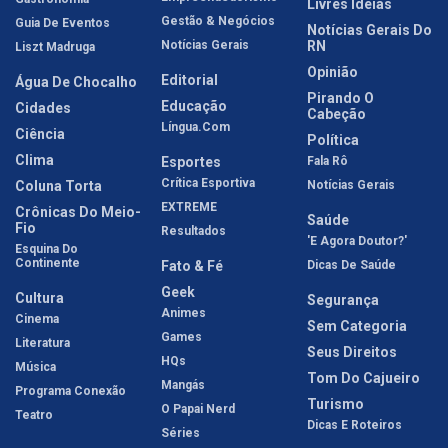
Livres Idéias
Gestão & Negócios
Guia De Eventos
Notícias Gerais Do
Notícias Gerais
RN
Liszt Madruga
Opinião
Editorial
Água De Chocalho
Pirando O
Educação
Cidades
Cabeção
Língua.com
Ciência
Política
Clima
Esportes
Fala Rô
Crítica Esportiva
Coluna Torta
Notícias Gerais
EXTREME
Crônicas Do Meio-
Saúde
Fio
Resultados
'E Agora Doutor?'
Esquina Do
Continente
Fato & Fé
Dicas De Saúde
Geek
Cultura
Segurança
Animes
Cinema
Sem Categoria
Games
Literatura
Seus Direitos
HQs
Música
Tom Do Cajueiro
Mangás
Programa Conexão
Turismo
O Papai Nerd
Teatro
Dicas E Roteiros
Séries