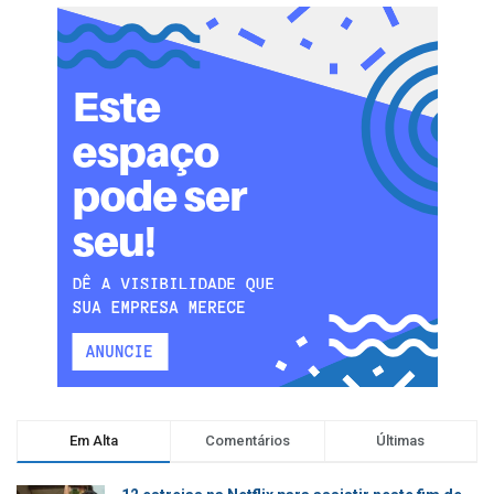
Em Alta
Comentários
Últimas