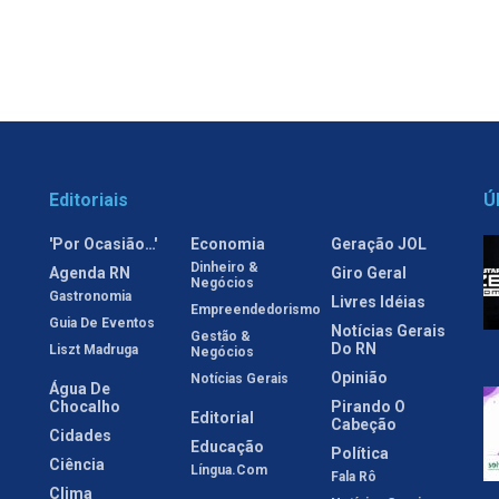
Editoriais
Ú
'Por Ocasião…'
Economia
Geração JOL
Dinheiro &
Agenda RN
Giro Geral
Negócios
Gastronomia
Livres Idéias
Empreendedorismo
Guia De Eventos
Notícias Gerais
Gestão &
Do RN
Liszt Madruga
Negócios
Opinião
Notícias Gerais
Água De
Chocalho
Pirando O
Editorial
Cabeção
Cidades
Educação
Política
Ciência
Língua.com
Fala Rô
Clima