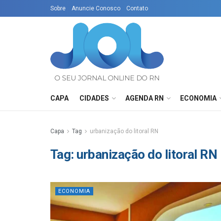
Sobre
Anuncie Conosco
Contato
CAPA
CIDADES
AGENDA RN
ECONOMIA
Capa
Tag
urbanização do litoral RN
Tag:
urbanização do litoral RN
ECONOMIA