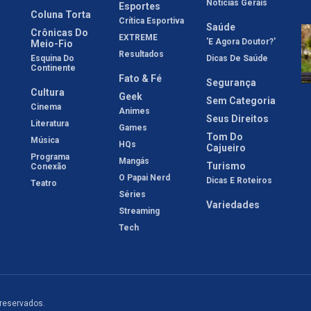
Notícias Gerais
Esportes
Coluna Torta
Crítica Esportiva
Saúde
Crônicas Do
EXTREME
'E Agora Doutor?'
Meio-Fio
Resultados
Esquina Do
Dicas De Saúde
Continente
Fato & Fé
Segurança
Cultura
Geek
Sem Categoria
Cinema
Animes
Seus Direitos
Literatura
Games
Tom Do
Música
HQs
Cajueiro
Programa
Mangás
Turismo
Conexão
O Papai Nerd
Dicas E Roteiros
Teatro
Séries
Variedades
Streaming
Tech
 reservados.