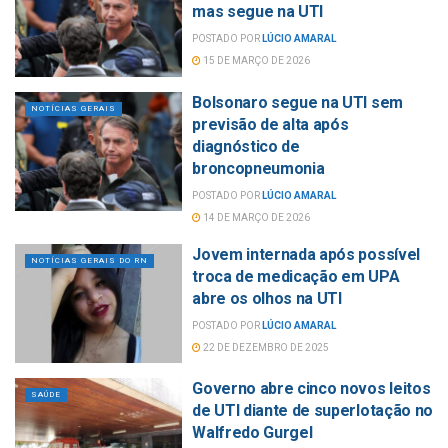
mas segue na UTI
POSTADO POR
LÚCIO AMARAL
15 DE MARÇO DE 2026
Bolsonaro segue na UTI sem
NOTÍCIAS GERAIS
previsão de alta após
diagnóstico de
broncopneumonia
POSTADO POR
LÚCIO AMARAL
14 DE MARÇO DE 2026
Jovem internada após possível
NOTÍCIAS GERAIS DO RN
troca de medicação em UPA
abre os olhos na UTI
POSTADO POR
LÚCIO AMARAL
22 DE DEZEMBRO DE 2025
Governo abre cinco novos leitos
SAÚDE
de UTI diante de superlotação no
Walfredo Gurgel