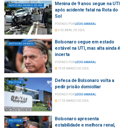
Menina de 9 anos segue na UTI
NOTÍCIAS GERAIS DO RN
após acidente fatal na Rota do
Sol
POSTADO POR
LÚCIO AMARAL
4 DE ABRIL DE 2026
Bolsonaro segue em estado
NOTÍCIAS GERAIS
estável na UTI, mas alta ainda é
incerta
POSTADO POR
LÚCIO AMARAL
19 DE MARÇO DE 2026
Defesa de Bolsonaro volta a
POLÍTICA
pedir prisão domiciliar
POSTADO POR
LÚCIO AMARAL
17 DE MARÇO DE 2026
Bolsonaro apresenta
POLÍTICA
estabilidade e melhora renal,