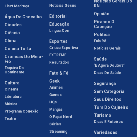
Notícias Gerais Do
Notícias Gerais
RN
Liszt Madruga
Opinião
Editorial
Água De Chocalho
Pirando O
Educação
Cidades
Cabeção
Língua.com
Ciência
Política
Clima
Esportes
Fala Rô
Crítica Esportiva
Coluna Torta
Notícias Gerais
EXTREME
Crônicas Do Meio-
Saúde
Fio
Resultados
'E Agora Doutor?'
Esquina Do
Continente
Fato & Fé
Dicas De Saúde
Geek
Cultura
Segurança
Animes
Cinema
Sem Categoria
Games
Literatura
Seus Direitos
HQs
Música
Tom Do Cajueiro
Mangás
Programa Conexão
Turismo
O Papai Nerd
Teatro
Dicas E Roteiros
Séries
Streaming
Variedades