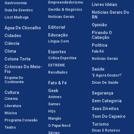
Empreendedorismo
Gastronomia
Livres Idéias
Gestão & Negócios
Guia De Eventos
Notícias Gerais Do
Notícias Gerais
RN
Liszt Madruga
Opinião
Editorial
Água De Chocalho
Pirando O
Educação
Cidades
Cabeção
Língua.com
Ciência
Política
Clima
Esportes
Fala Rô
Crítica Esportiva
Coluna Torta
Notícias Gerais
EXTREME
Crônicas Do Meio-
Saúde
Fio
Resultados
'E Agora Doutor?'
Esquina Do
Continente
Fato & Fé
Dicas De Saúde
Geek
Cultura
Segurança
Animes
Cinema
Sem Categoria
Games
Literatura
Seus Direitos
HQs
Música
Tom Do Cajueiro
Mangás
Programa Conexão
Turismo
O Papai Nerd
Teatro
Dicas E Roteiros
Séries