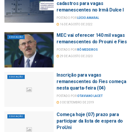
cadastros para vagas
remanescentes no Irmã Dulce I
POSTADO POR
LÚCIO AMARAL
16 DE AGOSTO DE 2022
MEC vai oferecer 140 mil vagas
EDUCAÇÃO
remanescentes do Prouni e Fies
POSTADO POR
RÔ MEDEIROS
29 DE AGOSTO DE 2020
Inscrição para vagas
EDUCAÇÃO
remanescentes do Fies começa
nesta quarta-feira (04)
POSTADO POR
OTAVIANO LACET
3 DE SETEMBRO DE 2019
Começa hoje (07) prazo para
EDUCAÇÃO
participar da lista de espera do
ProUni