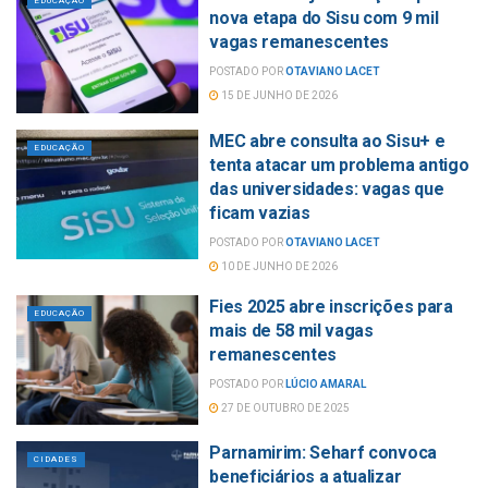
EDUCAÇÃO
nova etapa do Sisu com 9 mil
vagas remanescentes
POSTADO POR
OTAVIANO LACET
15 DE JUNHO DE 2026
MEC abre consulta ao Sisu+ e
EDUCAÇÃO
tenta atacar um problema antigo
das universidades: vagas que
ficam vazias
POSTADO POR
OTAVIANO LACET
10 DE JUNHO DE 2026
Fies 2025 abre inscrições para
EDUCAÇÃO
mais de 58 mil vagas
remanescentes
POSTADO POR
LÚCIO AMARAL
27 DE OUTUBRO DE 2025
Parnamirim: Seharf convoca
CIDADES
beneficiários a atualizar