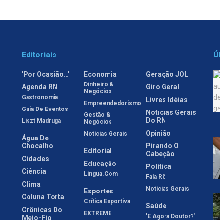
Editoriais
Ú
'Por Ocasião…'
Economia
Geração JOL
Dinheiro &
Agenda RN
Giro Geral
Negócios
Gastronomia
Livres Idéias
Empreendedorismo
Guia De Eventos
Notícias Gerais
Gestão &
Do RN
Liszt Madruga
Negócios
Opinião
Notícias Gerais
Água De
Chocalho
Pirando O
Editorial
Cabeção
Cidades
Educação
Política
Ciência
Língua.com
Fala Rô
Clima
Notícias Gerais
Esportes
Coluna Torta
Crítica Esportiva
Saúde
Crônicas Do
EXTREME
'E Agora Doutor?'
Meio-Fio