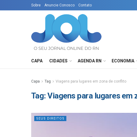
Sobre
Anuncie Conosco
Contato
CAPA
CIDADES
AGENDA RN
ECONOMIA
Capa
Tag
Viagens para lugares em zona de conflito
Tag:
Viagens para lugares em z
SEUS DIREITOS