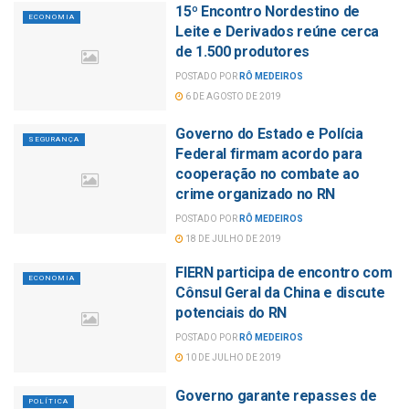
15º Encontro Nordestino de
ECONOMIA
Leite e Derivados reúne cerca
de 1.500 produtores
POSTADO POR
RÔ MEDEIROS
6 DE AGOSTO DE 2019
Governo do Estado e Polícia
SEGURANÇA
Federal firmam acordo para
cooperação no combate ao
crime organizado no RN
POSTADO POR
RÔ MEDEIROS
18 DE JULHO DE 2019
FIERN participa de encontro com
ECONOMIA
Cônsul Geral da China e discute
potenciais do RN
POSTADO POR
RÔ MEDEIROS
10 DE JULHO DE 2019
Governo garante repasses de
POLÍTICA