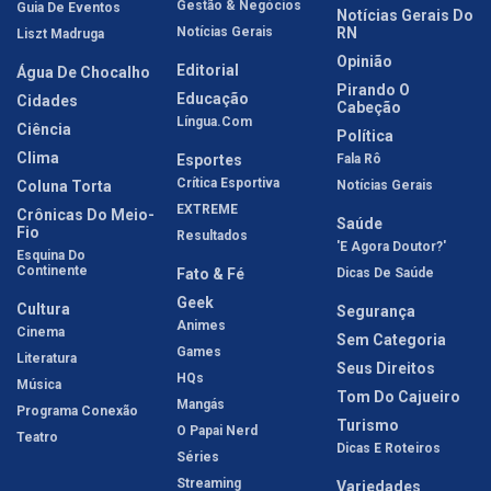
Gestão & Negócios
Guia De Eventos
Notícias Gerais Do
Notícias Gerais
RN
Liszt Madruga
Opinião
Editorial
Água De Chocalho
Pirando O
Educação
Cidades
Cabeção
Língua.com
Ciência
Política
Clima
Esportes
Fala Rô
Crítica Esportiva
Coluna Torta
Notícias Gerais
EXTREME
Crônicas Do Meio-
Saúde
Fio
Resultados
'E Agora Doutor?'
Esquina Do
Continente
Fato & Fé
Dicas De Saúde
Geek
Cultura
Segurança
Animes
Cinema
Sem Categoria
Games
Literatura
Seus Direitos
HQs
Música
Tom Do Cajueiro
Mangás
Programa Conexão
Turismo
O Papai Nerd
Teatro
Dicas E Roteiros
Séries
Streaming
Variedades