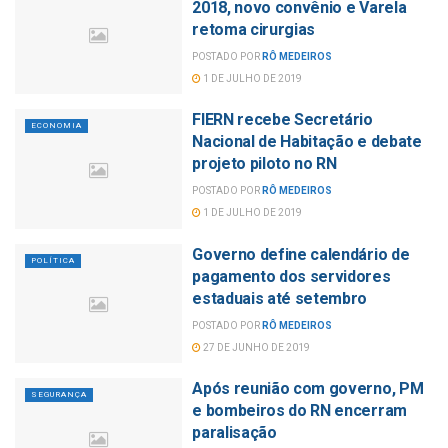
2018, novo convênio e Varela
retoma cirurgias
POSTADO POR
RÔ MEDEIROS
1 DE JULHO DE 2019
FIERN recebe Secretário
ECONOMIA
Nacional de Habitação e debate
projeto piloto no RN
POSTADO POR
RÔ MEDEIROS
1 DE JULHO DE 2019
Governo define calendário de
POLÍTICA
pagamento dos servidores
estaduais até setembro
POSTADO POR
RÔ MEDEIROS
27 DE JUNHO DE 2019
Após reunião com governo, PM
SEGURANÇA
e bombeiros do RN encerram
paralisação