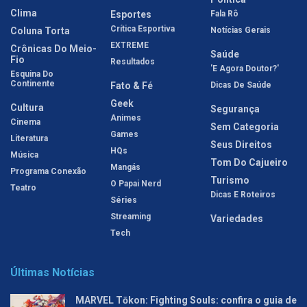
Clima
Esportes
Fala Rô
Crítica Esportiva
Coluna Torta
Notícias Gerais
EXTREME
Crônicas Do Meio-
Saúde
Fio
Resultados
'E Agora Doutor?'
Esquina Do
Continente
Fato & Fé
Dicas De Saúde
Geek
Cultura
Segurança
Animes
Cinema
Sem Categoria
Games
Literatura
Seus Direitos
HQs
Música
Tom Do Cajueiro
Mangás
Programa Conexão
Turismo
O Papai Nerd
Teatro
Dicas E Roteiros
Séries
Streaming
Variedades
Tech
Últimas Notícias
MARVEL Tōkon: Fighting Souls: confira o guia de