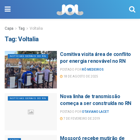
Capa
Tag
Voltalia
Tag:
Voltalia
Comitiva visita área de conflito
NOTÍCIAS GERAIS DO RN
por energia renovável no RN
POSTADO POR
RÔ MEDEIROS
18 DE AGOSTO DE 2025
Nova linha de transmissão
NOTÍCIAS GERAIS DO RN
começa a ser construída no RN
POSTADO POR
OTAVIANO LACET
7 DE FEVEREIRO DE 2019
Mossoró recebe mutirão de