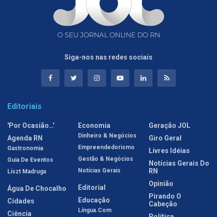
Siga-nos nas redes sociais
Editoriais
'Por Ocasião…'
Economia
Geração JOL
Dinheiro & Negócios
Agenda RN
Giro Geral
Empreendedorismo
Gastronomia
Livres Idéias
Gestão & Negócios
Guia De Eventos
Notícias Gerais Do
Notícias Gerais
RN
Liszt Madruga
Opinião
Editorial
Água De Chocalho
Pirando O
Educação
Cidades
Cabeção
Língua.com
Ciência
Política