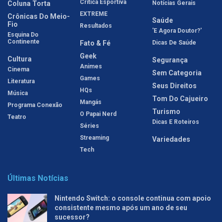
Crítica Esportiva
Coluna Torta
Notícias Gerais
EXTREME
Crônicas Do Meio-
Saúde
Fio
Resultados
'E Agora Doutor?'
Esquina Do
Continente
Fato & Fé
Dicas De Saúde
Geek
Cultura
Segurança
Animes
Cinema
Sem Categoria
Games
Literatura
Seus Direitos
HQs
Música
Tom Do Cajueiro
Mangás
Programa Conexão
Turismo
O Papai Nerd
Teatro
Dicas E Roteiros
Séries
Streaming
Variedades
Tech
Últimas Notícias
Nintendo Switch: o console continua com apoio
consistente mesmo após um ano de seu
sucessor?