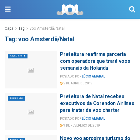
Capa
Tag
voo Amsterdã/Natal
Tag:
voo Amsterdã/Natal
Prefeitura reafirma parceria
ECONOMIA
com operadora que trará voos
semanais da Holanda
POSTADO POR
LÚCIO AMARAL
2 DE ABRIL DE 2019
Prefeitura de Natal recebeu
TURISMO
executivos da Corendon Airlines
para tratar de voo charter
POSTADO POR
LÚCIO AMARAL
9 DE FEVEREIRO DE 2019
Novo voo aproxima turismo do