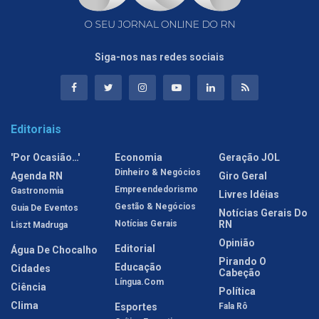
Siga-nos nas redes sociais
Editoriais
'Por Ocasião…'
Economia
Geração JOL
Dinheiro & Negócios
Agenda RN
Giro Geral
Empreendedorismo
Gastronomia
Livres Idéias
Gestão & Negócios
Guia De Eventos
Notícias Gerais Do
Notícias Gerais
RN
Liszt Madruga
Opinião
Editorial
Água De Chocalho
Pirando O
Educação
Cidades
Cabeção
Língua.com
Ciência
Política
Clima
Esportes
Fala Rô