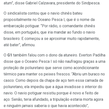
atum”, disse Gabriel Calzavara, presidente do Sindpesca.
O sindicalista contou que o navio chinês bateu
propositalmente no Oceano Pesca I, que é o nome da
embarcação potiguar. “Por rádio, o comandante chinês
disse, em português, que iria mandar ao fundo o navio
brasileiro. E começou a se aproximar muito rapidamente,
até bater”, afirmou.
O
G1
também falou com o dono da atuneiro. Everton Padilha
disse que o Oceano Pesca I só não naufragou graças a uma
proteção de poliuretano que serve como acondicionante
térmico para manter os peixes frescos. “Abriu um buraco no
casco. Como depois da chapa de aço tem essa camada de
poliuretano, ela impediu que a água invadisse o interior do
navio. O navio potiguar resistiu porque é novo e feito de
aço. Senão, teria afundado, a tripulação estaria morta agora
e ninguém jamais saberia o que havia acontecido”,