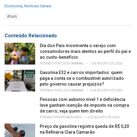
C
Economia
,
Notícias Gerais
a
T
Atum
t
a
e
g
g
s
o
Conteúdo Relacionado
:
r
i
Dia dos Pais movimenta o varejo com
e
consumidores mais atentos ao perfil do pai e
s
ao custo-benefício
:
POSTADO POR
LÚCIO AMARAL
7 DE AGOSTO DE 2026
Gasolina E32 e carros importados: quem
paga a conta se o combustível autorizado
pelo governo causar prejuízos?
POSTADO POR
LÚCIO AMARAL
6 DE AGOSTO DE 2026
Pessoas com autismo nível 1 e deficiência
leve ganham isenção de imposto na compra
de carro; veja quem tem direito
POSTADO POR
RÔ MEDEIROS
6 DE AGOSTO DE 2026
Preço da gasolina registra queda de R$ 0,20
na Refinaria Clara Camarão