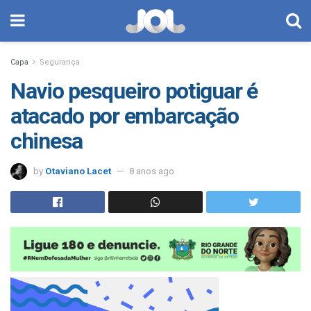
Capa
Segurança
Navio pesqueiro potiguar é
atacado por embarcação
chinesa
by
Otaviano Lacet
8 anos ago