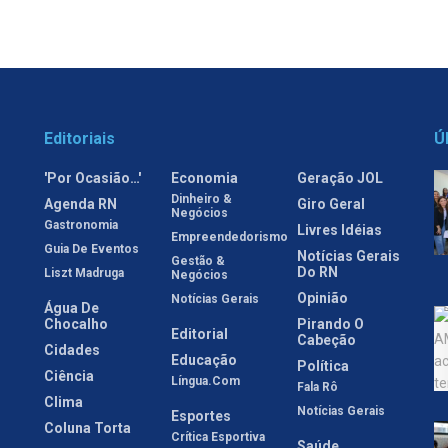
Editoriais
Ú
'Por Ocasião…'
Economia
Geração JOL
Dinheiro &
Agenda RN
Giro Geral
Negócios
Gastronomia
Livres Idéias
Empreendedorismo
Guia De Eventos
Notícias Gerais
Gestão &
Do RN
Liszt Madruga
Negócios
Opinião
Notícias Gerais
Água De
Chocalho
Pirando O
Editorial
Cabeção
Cidades
Educação
Política
Ciência
Língua.com
Fala Rô
Clima
Notícias Gerais
Esportes
Coluna Torta
Crítica Esportiva
Saúde