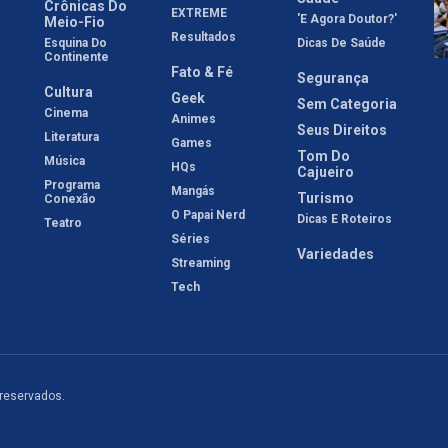
Crônicas Do
EXTREME
'E Agora Doutor?'
Meio-Fio
Resultados
Esquina Do
Dicas De Saúde
Continente
Fato & Fé
Segurança
Cultura
Geek
Sem Categoria
Cinema
Animes
Seus Direitos
Literatura
Games
Tom Do
Música
HQs
Cajueiro
Programa
Mangás
Turismo
Conexão
O Papai Nerd
Dicas E Roteiros
Teatro
Séries
Variedades
Streaming
Tech
 reservados.