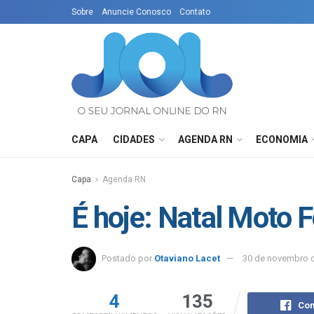
Sobre
Anuncie Conosco
Contato
CAPA
CIDADES
AGENDA RN
ECONOMIA
Capa
Agenda RN
É hoje: Natal Moto F
Postado por
Otaviano Lacet
30 de novembro 
4
135
Com