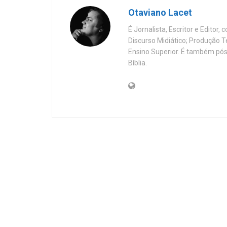
Otaviano Lacet
É Jornalista, Escritor e Editor
Discurso Midiático; Produção 
Ensino Superior. É também pós
Bíblia.