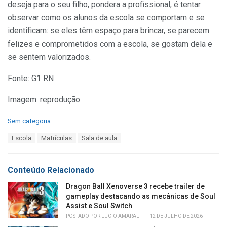
deseja para o seu filho, pondera a profissional, é tentar
observar como os alunos da escola se comportam e se
identificam: se eles têm espaço para brincar, se parecem
felizes e comprometidos com a escola, se gostam dela e
se sentem valorizados.
Fonte: G1 RN
Imagem: reprodução
C
Sem categoria
a
T
Escola
Matrículas
Sala de aula
t
a
e
g
g
s
o
Conteúdo Relacionado
:
r
i
Dragon Ball Xenoverse 3 recebe trailer de
e
gameplay destacando as mecânicas de Soul
s
Assist e Soul Switch
:
POSTADO POR
LÚCIO AMARAL
12 DE JULHO DE 2026