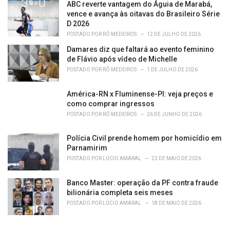
ABC reverte vantagem do Águia de Marabá,
vence e avança às oitavas do Brasileiro Série
D 2026
POSTADO POR
RÔ MEDEIROS
12 DE JULHO DE 2026
Damares diz que faltará ao evento feminino
de Flávio após vídeo de Michelle
POSTADO POR
RÔ MEDEIROS
1 DE JULHO DE 2026
América-RN x Fluminense-PI: veja preços e
como comprar ingressos
POSTADO POR
RÔ MEDEIROS
26 DE JUNHO DE 2026
Polícia Civil prende homem por homicídio em
Parnamirim
POSTADO POR
LÚCIO AMARAL
23 DE MAIO DE 2026
Banco Master: operação da PF contra fraude
bilionária completa seis meses
POSTADO POR
LÚCIO AMARAL
18 DE MAIO DE 2026