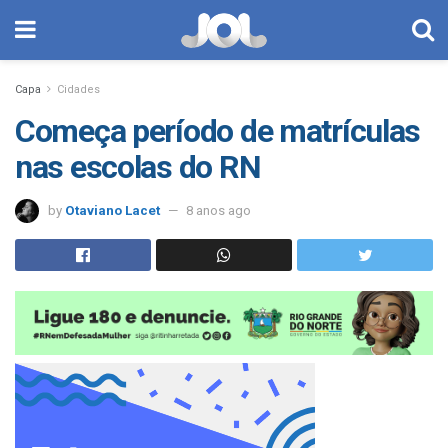
Capa
Cidades
Começa período de matrículas
nas escolas do RN
by
Otaviano Lacet
8 anos ago