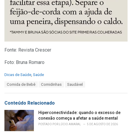
Fonte: Revista Crescer
Foto: Bruna Romaro
C
Dicas de Saúde
,
Saúde
a
T
Comida de Bebê
Comidinhas
Saudável
t
a
e
g
g
s
o
Conteúdo Relacionado
:
r
i
Hiperconectividade: quando o excesso de
e
conexão começa a afetar a saúde mental
s
POSTADO POR
LÚCIO AMARAL
5 DE AGOSTO DE 2026
: