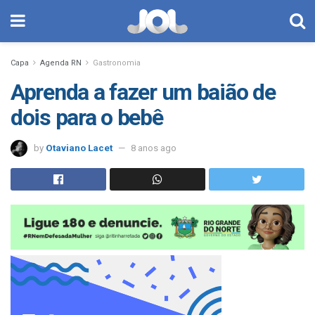
Capa
Agenda RN
Gastronomia
Aprenda a fazer um baião de
dois para o bebê
by
Otaviano Lacet
8 anos ago