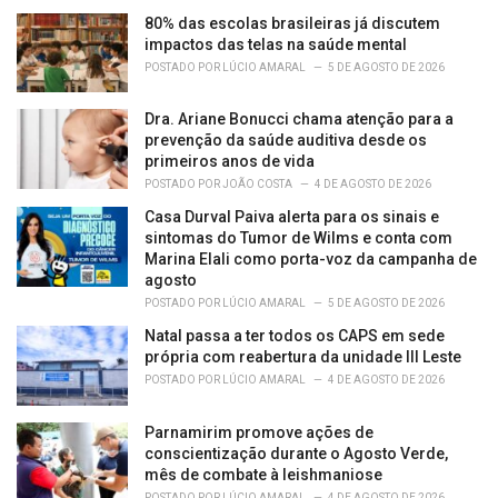
80% das escolas brasileiras já discutem
impactos das telas na saúde mental
POSTADO POR
LÚCIO AMARAL
5 DE AGOSTO DE 2026
Dra. Ariane Bonucci chama atenção para a
prevenção da saúde auditiva desde os
primeiros anos de vida
POSTADO POR
JOÃO COSTA
4 DE AGOSTO DE 2026
Casa Durval Paiva alerta para os sinais e
sintomas do Tumor de Wilms e conta com
Marina Elali como porta-voz da campanha de
agosto
POSTADO POR
LÚCIO AMARAL
5 DE AGOSTO DE 2026
Natal passa a ter todos os CAPS em sede
própria com reabertura da unidade III Leste
POSTADO POR
LÚCIO AMARAL
4 DE AGOSTO DE 2026
Parnamirim promove ações de
conscientização durante o Agosto Verde,
mês de combate à leishmaniose
POSTADO POR
LÚCIO AMARAL
4 DE AGOSTO DE 2026