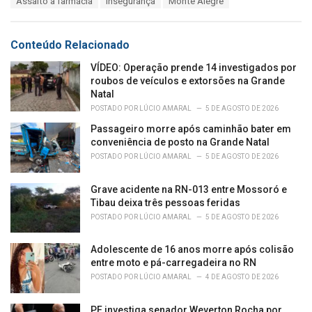
Assalto a farmácia
Insegurança
Monte Alegre
t
a
e
g
g
s
o
Conteúdo Relacionado
:
r
i
VÍDEO: Operação prende 14 investigados por
e
roubos de veículos e extorsões na Grande
s
Natal
:
POSTADO POR
LÚCIO AMARAL
5 DE AGOSTO DE 2026
Passageiro morre após caminhão bater em
conveniência de posto na Grande Natal
POSTADO POR
LÚCIO AMARAL
5 DE AGOSTO DE 2026
Grave acidente na RN-013 entre Mossoró e
Tibau deixa três pessoas feridas
POSTADO POR
LÚCIO AMARAL
5 DE AGOSTO DE 2026
Adolescente de 16 anos morre após colisão
entre moto e pá-carregadeira no RN
POSTADO POR
LÚCIO AMARAL
4 DE AGOSTO DE 2026
PF investiga senador Weverton Rocha por