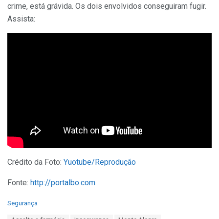
crime, está grávida. Os dois envolvidos conseguiram fugir.
Assista:
Crédito da Foto:
Yuotube/Reprodução
Fonte:
http://portalbo.com
C
Segurança
a
T