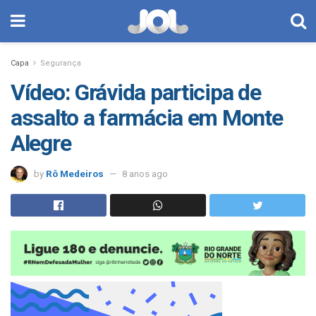
Capa
Segurança
Vídeo: Grávida participa de
assalto a farmácia em Monte
Alegre
by
Rô Medeiros
8 anos ago