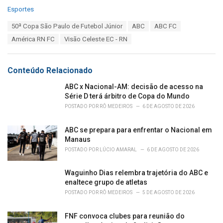
C
Esportes
a
T
50ª Copa São Paulo de Futebol Júnior
ABC
ABC FC
t
a
e
América RN FC
Visão Celeste EC - RN
g
g
s
o
:
r
Conteúdo Relacionado
i
e
ABC x Nacional-AM: decisão de acesso na
s
Série D terá árbitro de Copa do Mundo
:
POSTADO POR
RÔ MEDEIROS
6 DE AGOSTO DE 2026
ABC se prepara para enfrentar o Nacional em
Manaus
POSTADO POR
LÚCIO AMARAL
6 DE AGOSTO DE 2026
Waguinho Dias relembra trajetória do ABC e
enaltece grupo de atletas
POSTADO POR
RÔ MEDEIROS
5 DE AGOSTO DE 2026
FNF convoca clubes para reunião do