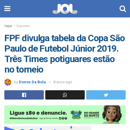
Capa
Esportes
FPF divulga tabela da Copa São
Paulo de Futebol Júnior 2019.
Três Times potiguares estão
no torneio
by
Donos Da Bola
8 anos ago