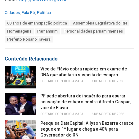
C
Cidades
,
Fala Rô
,
Política
a
T
60 anos de emancipação política
Assembleia Legislativa do RN
t
a
e
Homenagens
Parnamirim
Personalidades parnamirinenses
g
g
s
Prefeito Rosano Taveira
o
:
r
i
e
Conteúdo Relacionado
s
:
Vice de Flávio cobra rapidez em exame de
DNA que afastaria suspeita de estupro
POSTADO POR
LÚCIO AMARAL
7 DE AGOSTO DE 2026
PF pede abertura de inquérito para apurar
acusação de estupro contra Alfredo Gaspar,
vice de Flávio
POSTADO POR
LÚCIO AMARAL
6 DE AGOSTO DE 2026
Pesquisa DataCapital: Allyson Bezerra cresce,
segue em 1º lugar e chega a 40% para
Governador do RN