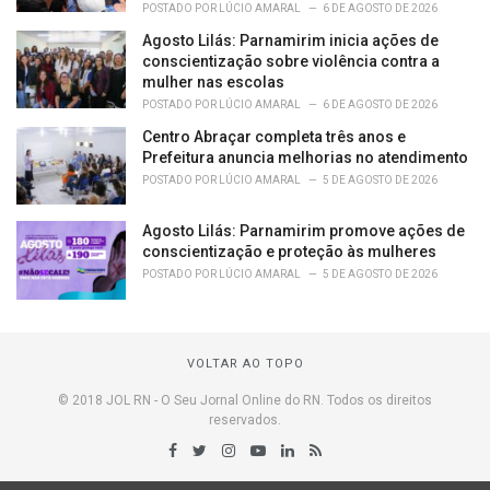
POSTADO POR
LÚCIO AMARAL
6 DE AGOSTO DE 2026
Agosto Lilás: Parnamirim inicia ações de
conscientização sobre violência contra a
mulher nas escolas
POSTADO POR
LÚCIO AMARAL
6 DE AGOSTO DE 2026
Centro Abraçar completa três anos e
Prefeitura anuncia melhorias no atendimento
POSTADO POR
LÚCIO AMARAL
5 DE AGOSTO DE 2026
Agosto Lilás: Parnamirim promove ações de
conscientização e proteção às mulheres
POSTADO POR
LÚCIO AMARAL
5 DE AGOSTO DE 2026
VOLTAR AO TOPO
© 2018 JOL RN - O Seu Jornal Online do RN. Todos os direitos
reservados.