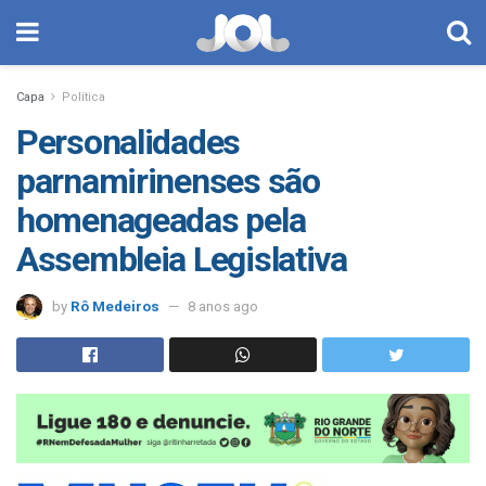
Capa
Política
Personalidades
parnamirinenses são
homenageadas pela
Assembleia Legislativa
by
Rô Medeiros
8 anos ago